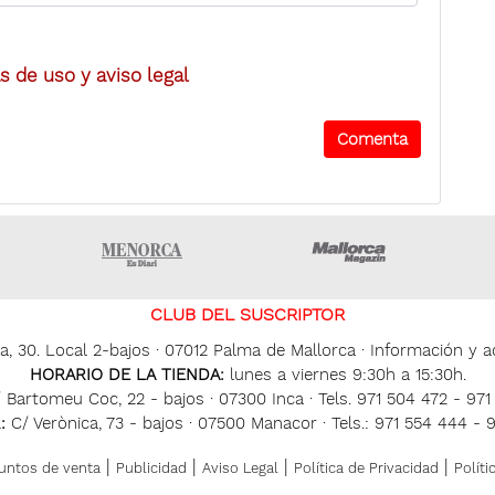
 de uso y aviso legal
ltima hora Ibiza
Menorca • Es Diari
Mallorca Ma
CLUB DEL SUSCRIPTOR
, 30. Local 2-bajos · 07012 Palma de Mallorca · Información y ac
HORARIO DE LA TIENDA:
lunes a viernes 9:30h a 15:30h.
 Bartomeu Coc, 22 - bajos · 07300 Inca · Tels. 971 504 472 - 97
:
C/ Verònica, 73 - bajos · 07500 Manacor · Tels.: 971 554 444 - 
|
|
|
|
untos de venta
Publicidad
Aviso Legal
Política de Privacidad
Políti