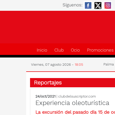
Síguenos:
Inicio
Club
Ocio
Promociones
Palm
Viernes, 07 agosto 2026 -
18:05
Reportajes
24/oct/2021
| clubdelsuscriptor.com
Experiencia oleoturística
La excursión del pasado día 15 de oc