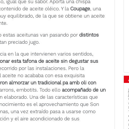
o, igual que su sabor. Aporta una chispa
ontenido de aceite oléico. Y la
Coupage
, una
uy equilibrado, de la que se obtiene un aceite
nte.
o estas aceitunas van pasando por
distintos
tan preciado jugo.
ia en la que intervienen varios sentidos,
nar esta tafona de aceite sin degustar sus
 recorrido por las instalaciones. Pero la
l aceite no acababa con esa exquisita
ron almorzar un tradicional pa amb oli con
ifarrons, embotits. Todo ello
acompañado de un
én elaborado. Una de las características que
onocimiento es el aprovechamiento que Son
tunas, una vez extraído pasa a usarse como
ción y el aire acondicionado de sus