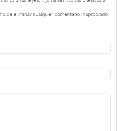
rios a las leyes, injuriantes, ilícitos o lesivos a
ho de eliminar cualquier comentario inapropiado.