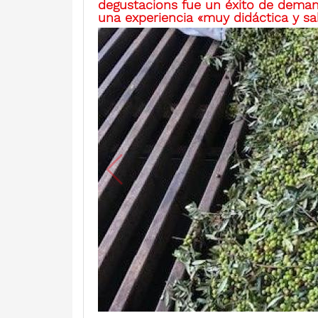
degustacions fue un éxito de demand
una experiencia «muy didáctica y s