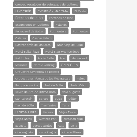
Consejo Regulador de Sobrasada de Mallorca
Diversión
EXCURSIÓN MARÍTIMA
El Casta
Estreno de cine
Estrenos de Cine
Excursiones en Mallorca
Felanitx
Ferrocarril de Sóller
Formentera
Formentor
Galatzó
Gaspar Valero
Gastronomía de Mallorca
Gran viaje del Club
Hotel Bella Playa
Hotel Blau Mediterráneo
Koldo Royo
Macià Batle
Mar
Marineland
Ocio Club
Menorca
Nordic Walking
Orquestra Simfònica de Balears
Orquestra Simfònica de les Illes Balears
Palma
Parque Acuático
Port de Sóller
Porto Cristo
Reyes de Oro de Ultima Hora
Sala Augusta
San Valentín
Sorteo
Suiza
Sóller
Tren de Sóller
Trui Teatre
Tuna
Ultima Hora
Verano
Viajes Fama
Viajes Gatell
Western Park
actividad club
augusta
barcos azules
cata
cena
cine augusta
circo Alegría
circo williams