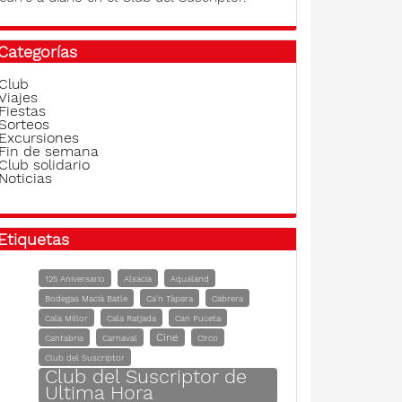
Categorías
Club
Viajes
Fiestas
Sorteos
Excursiones
Fin de semana
Club solidario
Noticias
Etiquetas
125 Aniversario
Alsacia
Aqualand
Bodegas Macià Batle
Ca'n Tàpera
Cabrera
Cala Millor
Cala Ratjada
Can Puceta
Cine
Cantabria
Carnaval
Circo
Club del Suscriptor
Club del Suscriptor de
Ultima Hora