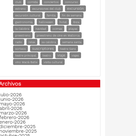
club
comida
conciertos
concurso
excursión
estreno
excursiones del club
excursión cultural
familia
fin de semana
gastronomía
halloween
hotel
ibiza
la Calobra
navidad
ocimax
playas
preestreno
preestreno de cine en Mallorca
radio
relax
sa calobra
semana santa
suscriptores
sorteos
teatre Sans
viaje
teatre principal
teatro
viajes
vino Macià Batle
visita cultural
Archivos
julio-2026
junio-2026
mayo-2026
abril-2026
marzo-2026
febrero-2026
enero-2026
diciembre-2025
noviembre-2025
octubre-2025