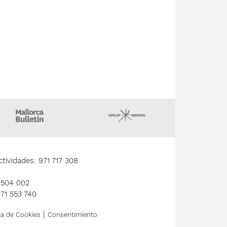
gazin
Majorca Daily Bulletin
Grupo Serra
tividades: 971 717 308
1 504 002
971 553 740
|
ca de Cookies
Consentimiento