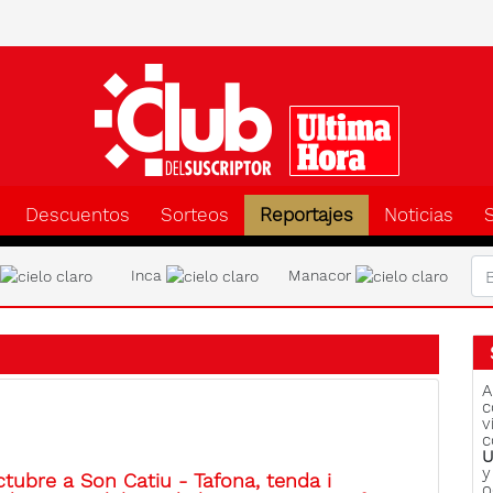
Clu
Descuentos
Sorteos
Reportajes
Noticias
a
Inca
Manacor
A
c
v
c
U
y
tubre a Son Catiu - Tafona, tenda i
o