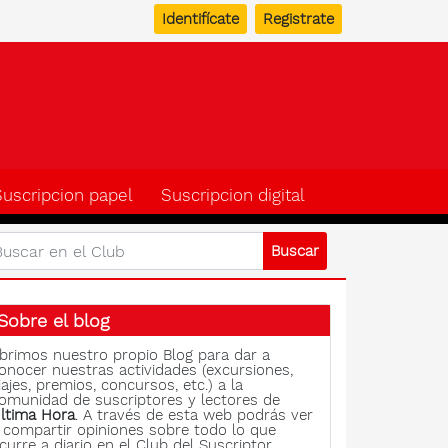
Identifícate
Registrate
b del suscriptor de Ulti
Suscripcion papel
Suscripcion digital
Sobre el blog
brimos nuestro propio Blog para dar a
onocer nuestras actividades (excursiones,
iajes, premios, concursos, etc.) a la
omunidad de suscriptores y lectores de
ltima Hora
. A través de esta web podrás ver
 compartir opiniones sobre todo lo que
curre a diario en el Club del Suscriptor.