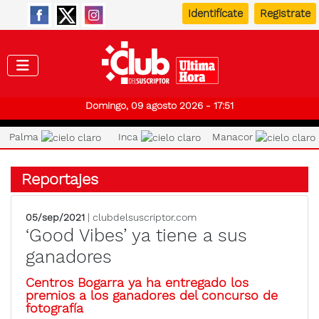
Identifícate
Registrate
Club de
Domingo, 09 agosto 2026 - 17:51
Palma
Inca
Manacor
Reportajes
05/sep/2021
| clubdelsuscriptor.com
‘Good Vibes’ ya tiene a sus
ganadores
Centros Bogarra ya ha entregado los
premios a los ganadores del concurso de
fotografía