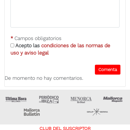
*
Campos obligatorios
Acepto las
condiciones de las normas de
uso y aviso legal
De momento no hay comentarios.
Ultima Hora
Ultima hora Ibiza
Menorca • Es Diari
M
Majorca Daily Bulletin
Grupo Ser
CLUB DEL SUSCRIPTOR