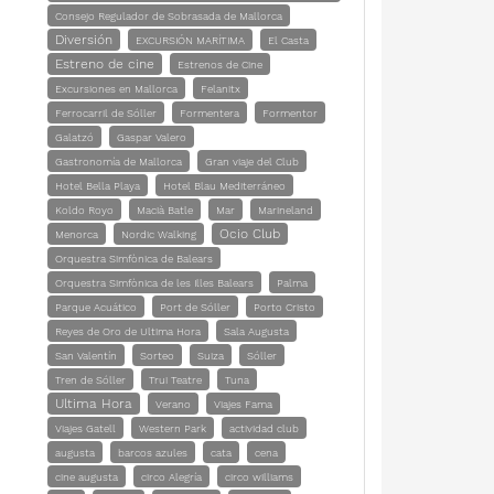
Consejo Regulador de Sobrasada de Mallorca
Diversión
EXCURSIÓN MARÍTIMA
El Casta
Estreno de cine
Estrenos de Cine
Excursiones en Mallorca
Felanitx
Ferrocarril de Sóller
Formentera
Formentor
Galatzó
Gaspar Valero
Gastronomía de Mallorca
Gran viaje del Club
Hotel Bella Playa
Hotel Blau Mediterráneo
Koldo Royo
Macià Batle
Mar
Marineland
Ocio Club
Menorca
Nordic Walking
Orquestra Simfònica de Balears
Orquestra Simfònica de les Illes Balears
Palma
Parque Acuático
Port de Sóller
Porto Cristo
Reyes de Oro de Ultima Hora
Sala Augusta
San Valentín
Sorteo
Suiza
Sóller
Tren de Sóller
Trui Teatre
Tuna
Ultima Hora
Verano
Viajes Fama
Viajes Gatell
Western Park
actividad club
augusta
barcos azules
cata
cena
cine augusta
circo Alegría
circo williams