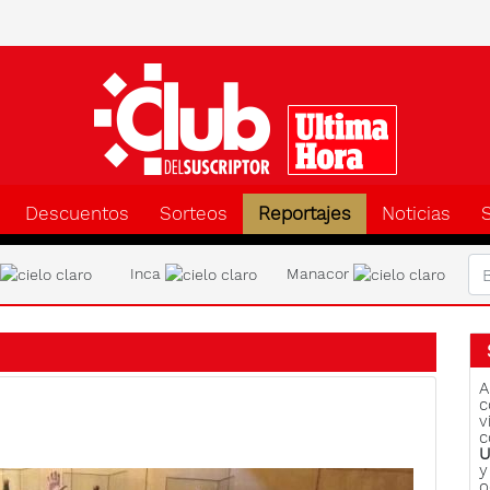
Clu
Descuentos
Sorteos
Reportajes
Noticias
a
Inca
Manacor
A
c
v
c
U
y
o