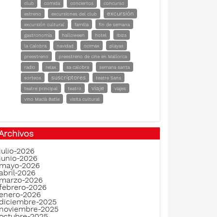
club
comida
conciertos
concurso
excursión
estreno
excursiones del club
excursión cultural
familia
fin de semana
gastronomía
halloween
hotel
ibiza
la Calobra
navidad
ocimax
playas
preestreno
preestreno de cine en Mallorca
radio
relax
sa calobra
semana santa
suscriptores
sorteos
teatre Sans
viaje
teatre principal
teatro
viajes
vino Macià Batle
visita cultural
Archivos
julio-2026
junio-2026
mayo-2026
abril-2026
marzo-2026
febrero-2026
enero-2026
diciembre-2025
noviembre-2025
octubre-2025