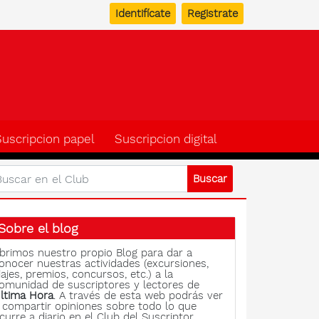
Identifícate
Registrate
b del suscriptor de Ulti
Suscripcion papel
Suscripcion digital
Sobre el blog
brimos nuestro propio Blog para dar a
onocer nuestras actividades (excursiones,
iajes, premios, concursos, etc.) a la
omunidad de suscriptores y lectores de
ltima Hora
. A través de esta web podrás ver
 compartir opiniones sobre todo lo que
curre a diario en el Club del Suscriptor.