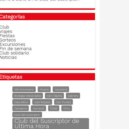
Categorías
Club
Viajes
Fiestas
Sorteos
Excursiones
Fin de semana
Club solidario
Noticias
Etiquetas
125 Aniversario
Alsacia
Aqualand
Bodegas Macià Batle
Ca'n Tàpera
Cabrera
Cala Millor
Cala Ratjada
Can Puceta
Cine
Cantabria
Carnaval
Circo
Club del Suscriptor
Club del Suscriptor de
Ultima Hora