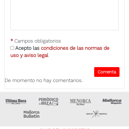
*
Campos obligatorios
Acepto las
condiciones de las normas de
uso y aviso legal
De momento no hay comentarios.
Ultima Hora
Ultima hora Ibiza
Menorca • Es Diari
M
Majorca Daily Bulletin
Grupo Ser