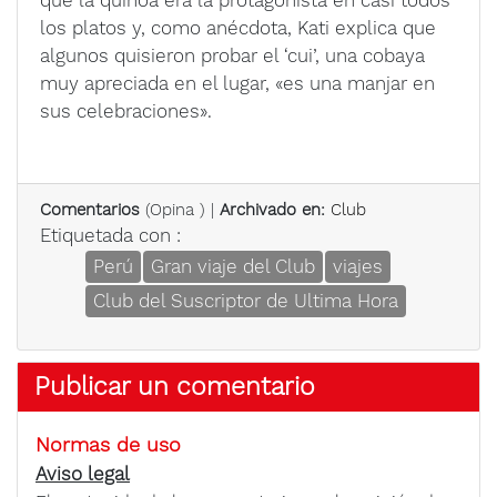
que la quinoa era la protagonista en casi todos
los platos y, como anécdota, Kati explica que
algunos quisieron probar el ‘cui’, una cobaya
muy apreciada en el lugar, «es una manjar en
sus celebraciones».
Comentarios
(
Opina
) |
Archivado en:
Club
Etiquetada con :
Perú
Gran viaje del Club
viajes
Club del Suscriptor de Ultima Hora
Publicar un comentario
Normas de uso
Aviso legal