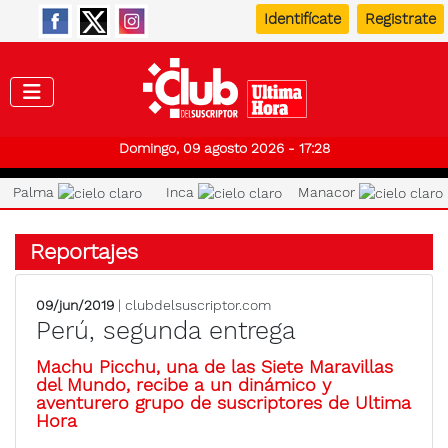
Identifícate
Registrate
Club de
Domingo, 09 agosto 2026 - 17:28
Palma
Inca
Manacor
Reportajes
09/jun/2019
| clubdelsuscriptor.com
Perú, segunda entrega
Machu Picchu, una de las Siete Maravillas
del Mundo, recibe a un dinámico y
aventurero grupo de suscriptores de Ultima
Hora