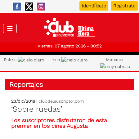
Identifícate
Registrate
Club de
Viernes, 07 agosto 2026 - 00:52
Palma
Inca
Manacor
Reportajes
23/dic/2018
| clubdelsuscriptor.com
‘Sobre ruedas’
Los suscriptores disfrutaron de esta
premier en los cines Augusta