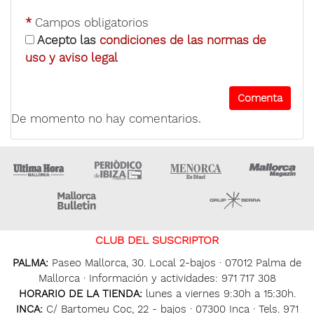
*
Campos obligatorios
Acepto las
condiciones de las normas de
uso y aviso legal
De momento no hay comentarios.
Ultima Hora
Ultima hora Ibiza
Menorca • Es Diari
M
Majorca Daily Bulletin
Grupo Ser
CLUB DEL SUSCRIPTOR
PALMA:
Paseo Mallorca, 30. Local 2-bajos · 07012 Palma de
Mallorca · Información y actividades: 971 717 308
HORARIO DE LA TIENDA:
lunes a viernes 9:30h a 15:30h.
INCA:
C/ Bartomeu Coc, 22 - bajos · 07300 Inca · Tels. 971