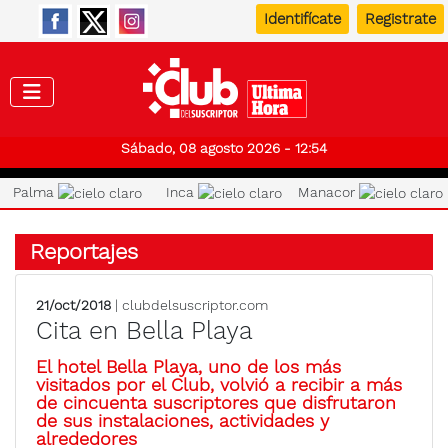
Identifícate
Registrate
Club de
Sábado, 08 agosto 2026 - 12:54
Palma
Inca
Manacor
Reportajes
21/oct/2018
| clubdelsuscriptor.com
Cita en Bella Playa
El hotel Bella Playa, uno de los más
visitados por el Club, volvió a recibir a más
de cincuenta suscriptores que disfrutaron
de sus instalaciones, actividades y
alrededores