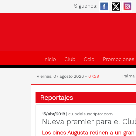
Síguenos:
Inicio
Club
Ocio
Promociones
Palm
Viernes, 07 agosto 2026 -
07:29
Reportajes
15/abr/2018
| clubdelsuscriptor.com
Nueva premier para el Clu
Los cines Augusta reúnen a un gran 