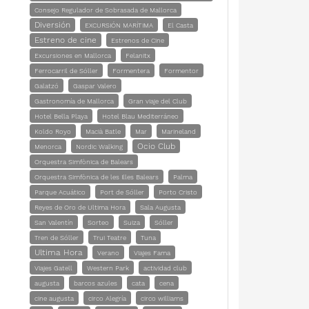
Consejo Regulador de Sobrasada de Mallorca
Diversión
EXCURSIÓN MARÍTIMA
El Casta
Estreno de cine
Estrenos de Cine
Excursiones en Mallorca
Felanitx
Ferrocarril de Sóller
Formentera
Formentor
Galatzó
Gaspar Valero
Gastronomía de Mallorca
Gran viaje del Club
Hotel Bella Playa
Hotel Blau Mediterráneo
Koldo Royo
Macià Batle
Mar
Marineland
Ocio Club
Menorca
Nordic Walking
Orquestra Simfònica de Balears
Orquestra Simfònica de les Illes Balears
Palma
Parque Acuático
Port de Sóller
Porto Cristo
Reyes de Oro de Ultima Hora
Sala Augusta
San Valentín
Sorteo
Suiza
Sóller
Tren de Sóller
Trui Teatre
Tuna
Ultima Hora
Verano
Viajes Fama
Viajes Gatell
Western Park
actividad club
augusta
barcos azules
cata
cena
cine augusta
circo Alegría
circo williams