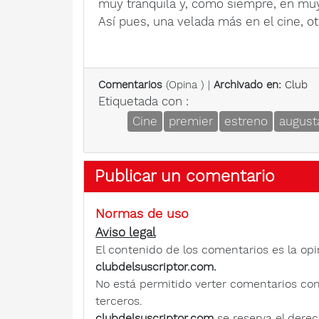
muy tranquila y, como siempre, en mu
Así pues, una velada más en el cine, ot
Comentarios
(
Opina
) |
Archivado en:
Club
Etiquetada con :
Cine
premier
estreno
august
Publicar un comentario
Normas de uso
Aviso legal
El contenido de los comentarios es la opi
clubdelsuscriptor.com.
No está permitido verter comentarios contra
terceros.
clubdelsuscriptor.com
se reserva el derec