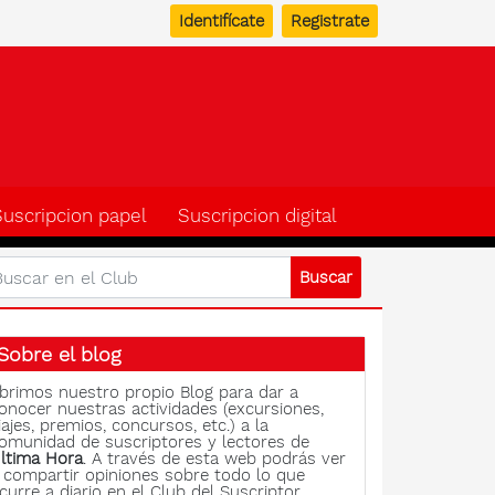
Identifícate
Registrate
b del suscriptor de Ulti
Suscripcion papel
Suscripcion digital
Sobre el blog
brimos nuestro propio Blog para dar a
onocer nuestras actividades (excursiones,
iajes, premios, concursos, etc.) a la
omunidad de suscriptores y lectores de
ltima Hora
. A través de esta web podrás ver
 compartir opiniones sobre todo lo que
curre a diario en el Club del Suscriptor.