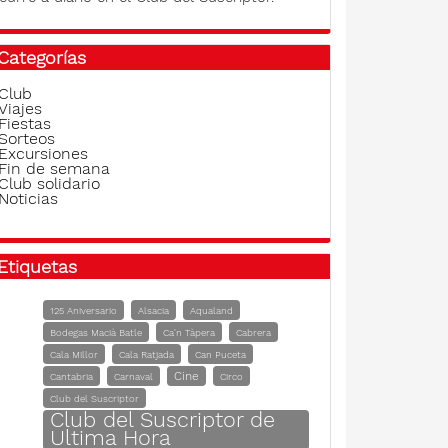
Categorías
Club
Viajes
Fiestas
Sorteos
Excursiones
Fin de semana
Club solidario
Noticias
Etiquetas
125 Aniversario
Alsacia
Aqualand
Bodegas Macià Batle
Ca'n Tàpera
Cabrera
Cala Millor
Cala Ratjada
Can Puceta
Cine
Cantabria
Carnaval
Circo
Club del Suscriptor
Club del Suscriptor de
Ultima Hora