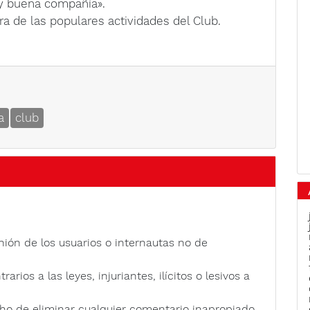
y buena compañía».
ra de las populares actividades del Club.
a
club
nión de los usuarios o internautas no de
rios a las leyes, injuriantes, ilícitos o lesivos a
ho de eliminar cualquier comentario inapropiado.