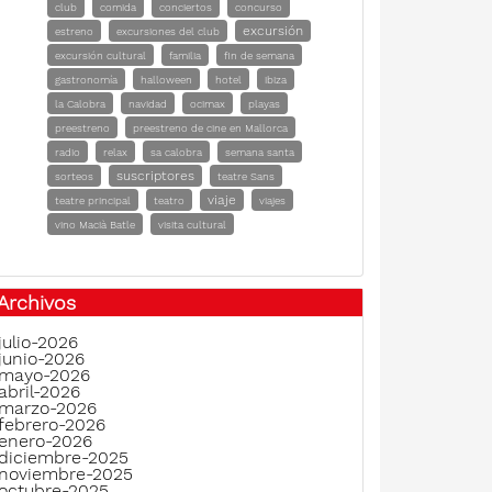
club
comida
conciertos
concurso
excursión
estreno
excursiones del club
excursión cultural
familia
fin de semana
gastronomía
halloween
hotel
ibiza
la Calobra
navidad
ocimax
playas
preestreno
preestreno de cine en Mallorca
radio
relax
sa calobra
semana santa
suscriptores
sorteos
teatre Sans
viaje
teatre principal
teatro
viajes
vino Macià Batle
visita cultural
Archivos
julio-2026
junio-2026
mayo-2026
abril-2026
marzo-2026
febrero-2026
enero-2026
diciembre-2025
noviembre-2025
octubre-2025