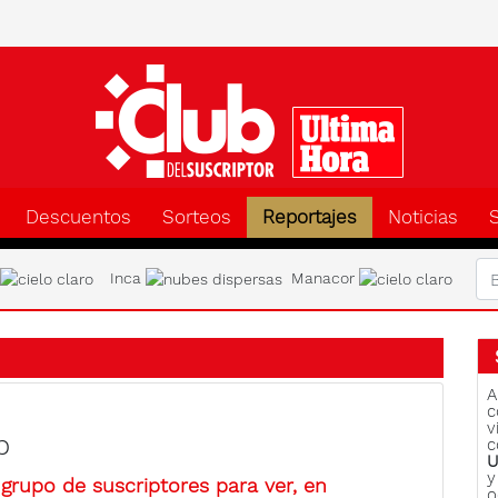
Clu
Descuentos
Sorteos
Reportajes
Noticias
a
Inca
Manacor
A
c
v
b
c
U
y
grupo de suscriptores para ver, en
o