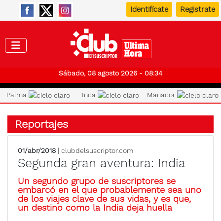
Identifícate
Registrate
Club de
Sábado, 08 agosto 2026 - 08:34
Palma
Inca
Manacor
Reportajes
01/abr/2018
| clubdelsuscriptor.com
Segunda gran aventura: India
Un segundo grupo de suscriptores se
embarcó en el que probablemente sea uno
de los viajes clave de sus vidas, y es que,
un destino como la India deja huella