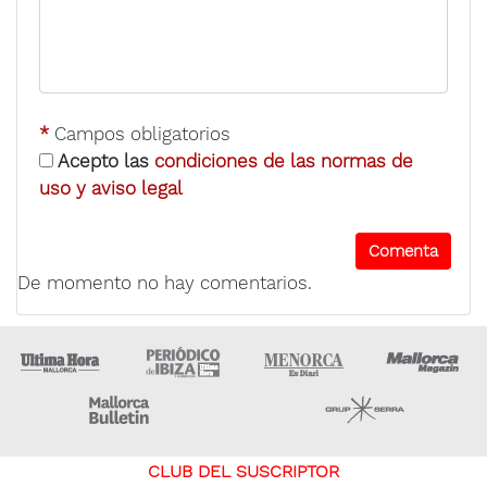
*
Campos obligatorios
Acepto las
condiciones de las normas de
uso y aviso legal
De momento no hay comentarios.
Ultima Hora
Ultima hora Ibiza
Menorca • Es Diari
M
Majorca Daily Bulletin
Grupo Ser
CLUB DEL SUSCRIPTOR