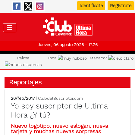
Identifícate
Registrate
Club de
Jueves, 06 agosto 2026 - 17:26
Palma
Inca
Manacor
Reportajes
26/feb/2017
| ClubdelSuscriptor.com
Yo soy suscriptor de Ultima
Hora ¿Y tú?
Nuevo logotipo, nuevo eslogan, nueva
tarjeta y muchas nuevas sorpresas