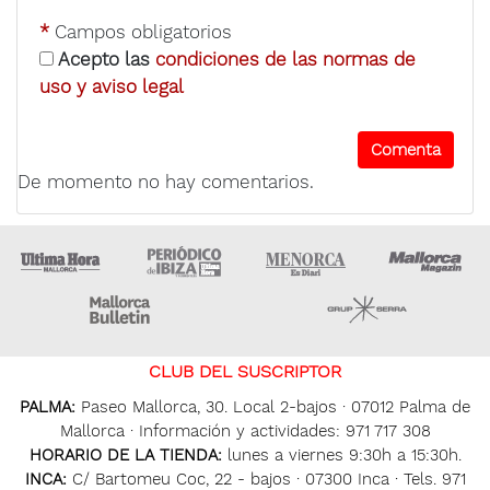
*
Campos obligatorios
Acepto las
condiciones de las normas de
uso y aviso legal
De momento no hay comentarios.
Ultima Hora
Ultima hora Ibiza
Menorca • Es Diari
M
Majorca Daily Bulletin
Grupo Ser
CLUB DEL SUSCRIPTOR
PALMA:
Paseo Mallorca, 30. Local 2-bajos · 07012 Palma de
Mallorca · Información y actividades: 971 717 308
HORARIO DE LA TIENDA:
lunes a viernes 9:30h a 15:30h.
INCA:
C/ Bartomeu Coc, 22 - bajos · 07300 Inca · Tels. 971