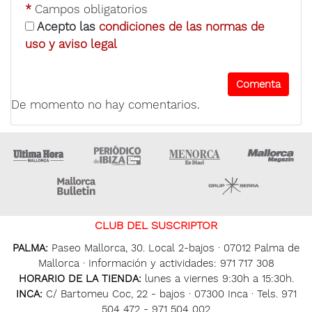
*
Campos obligatorios
Acepto las
condiciones de las normas de
uso y aviso legal
De momento no hay comentarios.
Ultima Hora
Ultima hora Ibiza
Menorca • Es Diari
M
Majorca Daily Bulletin
Grupo Ser
CLUB DEL SUSCRIPTOR
PALMA:
Paseo Mallorca, 30. Local 2-bajos · 07012 Palma de
Mallorca · Información y actividades: 971 717 308
HORARIO DE LA TIENDA:
lunes a viernes 9:30h a 15:30h.
INCA:
C/ Bartomeu Coc, 22 - bajos · 07300 Inca · Tels. 971
504 472 - 971 504 002