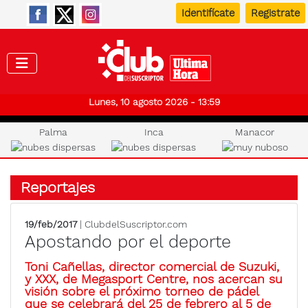
Identifícate
Registrate
Club de
Lunes, 10 agosto 2026 - 13:59
Palma
Inca
Manacor
Reportajes
19/feb/2017
| ClubdelSuscriptor.com
Apostando por el deporte
Toni Cañellas, director comercial de Suzuki,
y XXX, de Megasport Centre, nos acercan su
visión sobre el próximo torneo de pádel
que se celebrará del 25 de febrero al 5 de