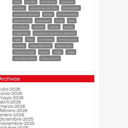
club
comida
conciertos
concurso
excursión
estreno
excursiones del club
excursión cultural
familia
fin de semana
gastronomía
halloween
hotel
ibiza
la Calobra
navidad
ocimax
playas
preestreno
preestreno de cine en Mallorca
radio
relax
sa calobra
semana santa
suscriptores
sorteos
teatre Sans
viaje
teatre principal
teatro
viajes
vino Macià Batle
visita cultural
Archivos
julio-2026
junio-2026
mayo-2026
abril-2026
marzo-2026
febrero-2026
enero-2026
diciembre-2025
noviembre-2025
octubre-2025