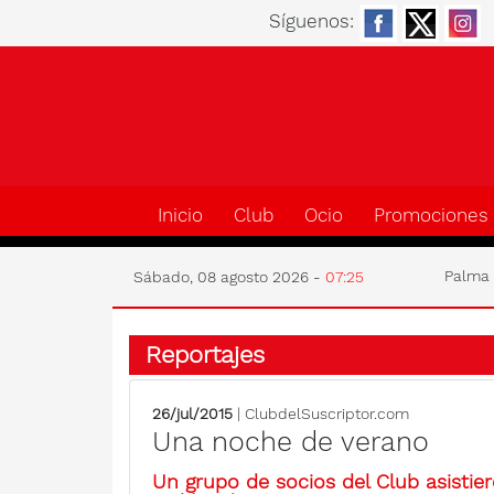
Síguenos:
Inicio
Club
Ocio
Promociones
Palm
Sábado, 08 agosto 2026 -
07:25
Reportajes
26/jul/2015
| ClubdelSuscriptor.com
Una noche de verano
Un grupo de socios del Club asistie