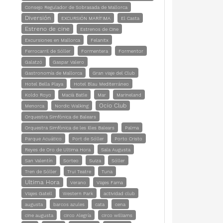
Consejo Regulador de Sobrasada de Mallorca
Diversión
EXCURSIÓN MARÍTIMA
El Casta
Estreno de cine
Estrenos de Cine
Excursiones en Mallorca
Felanitx
Ferrocarril de Sóller
Formentera
Formentor
Galatzó
Gaspar Valero
Gastronomía de Mallorca
Gran viaje del Club
Hotel Bella Playa
Hotel Blau Mediterráneo
Koldo Royo
Macià Batle
Mar
Marineland
Ocio Club
Menorca
Nordic Walking
Orquestra Simfònica de Balears
Orquestra Simfònica de les Illes Balears
Palma
Parque Acuático
Port de Sóller
Porto Cristo
Reyes de Oro de Ultima Hora
Sala Augusta
San Valentín
Sorteo
Suiza
Sóller
Tren de Sóller
Trui Teatre
Tuna
Ultima Hora
Verano
Viajes Fama
Viajes Gatell
Western Park
actividad club
augusta
barcos azules
cata
cena
cine augusta
circo Alegría
circo williams