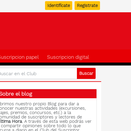
Identifícate
Registrate
b del suscriptor de Ulti
Suscripcion papel
Suscripcion digital
Sobre el blog
brimos nuestro propio Blog para dar a
onocer nuestras actividades (excursiones,
iajes, premios, concursos, etc.) a la
omunidad de suscriptores y lectores de
ltima Hora
. A través de esta web podrás ver
 compartir opiniones sobre todo lo que
curre a diario en el Club del Suscriptor.