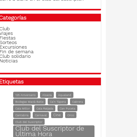
Categorías
Club
Viajes
Fiestas
Sorteos
Excursiones
Fin de semana
Club solidario
Noticias
Etiquetas
125 Aniversario
Alsacia
Aqualand
Bodegas Macià Batle
Ca'n Tàpera
Cabrera
Cala Millor
Cala Ratjada
Can Puceta
Cine
Cantabria
Carnaval
Circo
Club del Suscriptor
Club del Suscriptor de
Ultima Hora