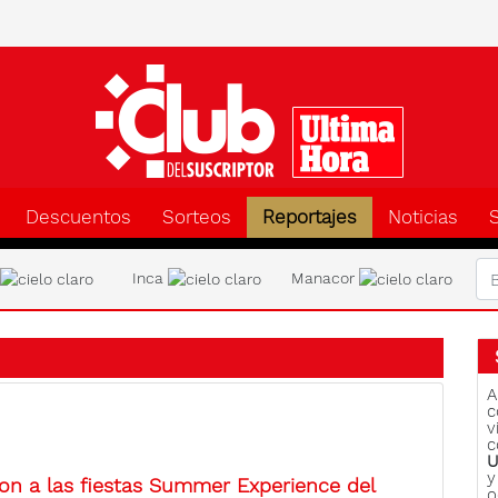
Clu
Descuentos
Sorteos
Reportajes
Noticias
a
Inca
Manacor
A
c
v
c
U
y
ron a las fiestas Summer Experience del
o