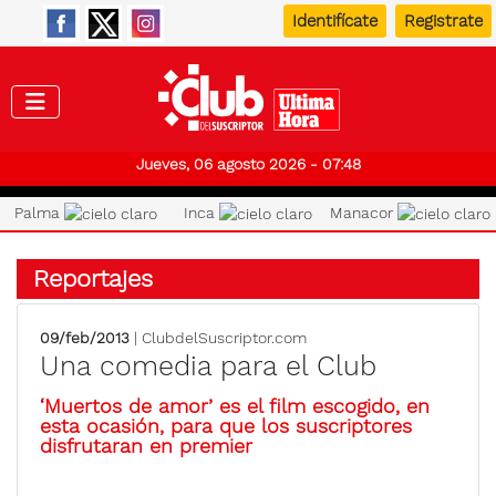
Identifícate
Registrate
Club de
Jueves, 06 agosto 2026 - 07:48
Palma
Inca
Manacor
Reportajes
09/feb/2013
| ClubdelSuscriptor.com
Una comedia para el Club
‘Muertos de amor’ es el film escogido, en
esta ocasión, para que los suscriptores
disfrutaran en premier