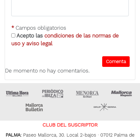
*
Campos obligatorios
Acepto las
condiciones de las normas de
uso y aviso legal
De momento no hay comentarios.
Ultima Hora
Ultima hora Ibiza
Menorca • Es Diari
M
Majorca Daily Bulletin
Grupo Ser
CLUB DEL SUSCRIPTOR
PALMA:
Paseo Mallorca, 30. Local 2-bajos · 07012 Palma de