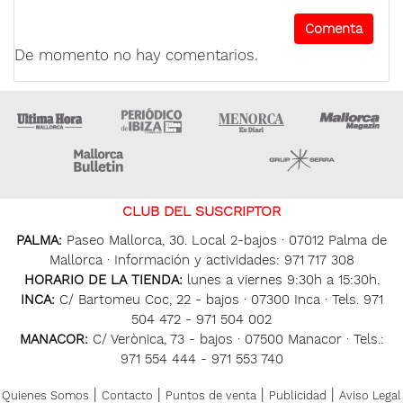
De momento no hay comentarios.
Ultima Hora
Ultima hora Ibiza
Menorca • Es Diari
M
Majorca Daily Bulletin
Grupo Ser
CLUB DEL SUSCRIPTOR
PALMA:
Paseo Mallorca, 30. Local 2-bajos · 07012 Palma de
Mallorca · Información y actividades: 971 717 308
HORARIO DE LA TIENDA:
lunes a viernes 9:30h a 15:30h.
INCA:
C/ Bartomeu Coc, 22 - bajos · 07300 Inca · Tels. 971
504 472 - 971 504 002
MANACOR:
C/ Verònica, 73 - bajos · 07500 Manacor · Tels.:
971 554 444 - 971 553 740
|
|
|
|
Quienes Somos
Contacto
Puntos de venta
Publicidad
Aviso Legal