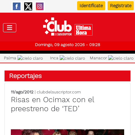
Identifícate
Registrate
Club de
Domingo, 09 agosto 2026 - 09:28
Palma
Inca
Manacor
Reportajes
11/ago/2012
| clubdelsuscriptor.com
Risas en Ocimax con el
preestreno de ‘TED’