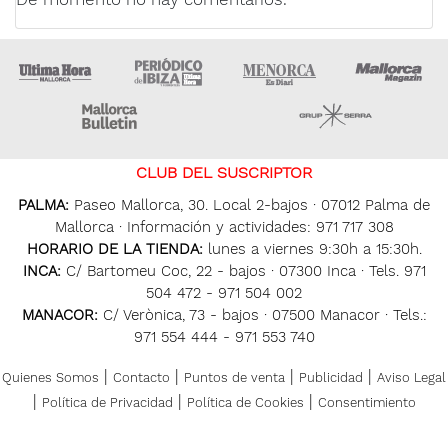
Ultima Hora
Ultima hora Ibiza
Menorca • Es Diari
M
Majorca Daily Bulletin
Grupo Ser
CLUB DEL SUSCRIPTOR
PALMA:
Paseo Mallorca, 30. Local 2-bajos · 07012 Palma de
Mallorca · Información y actividades: 971 717 308
HORARIO DE LA TIENDA:
lunes a viernes 9:30h a 15:30h.
INCA:
C/ Bartomeu Coc, 22 - bajos · 07300 Inca · Tels. 971
504 472 - 971 504 002
MANACOR:
C/ Verònica, 73 - bajos · 07500 Manacor · Tels.:
971 554 444 - 971 553 740
|
|
|
|
Quienes Somos
Contacto
Puntos de venta
Publicidad
Aviso Legal
|
|
|
Política de Privacidad
Política de Cookies
Consentimiento