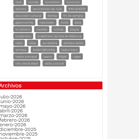
club
comida
conciertos
concurso
excursión
estreno
excursiones del club
excursión cultural
familia
fin de semana
gastronomía
halloween
hotel
ibiza
la Calobra
navidad
ocimax
playas
preestreno
preestreno de cine en Mallorca
radio
relax
sa calobra
semana santa
suscriptores
sorteos
teatre Sans
viaje
teatre principal
teatro
viajes
vino Macià Batle
visita cultural
Archivos
julio-2026
junio-2026
mayo-2026
abril-2026
marzo-2026
febrero-2026
enero-2026
diciembre-2025
noviembre-2025
octubre-2025