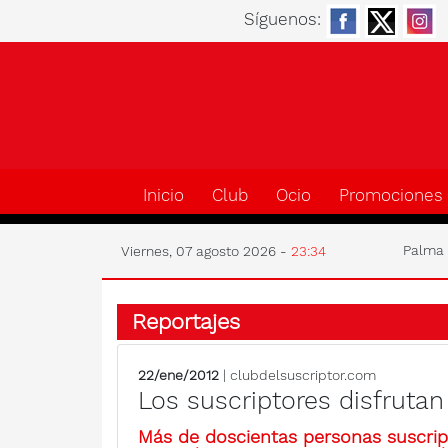
Síguenos:
Inicio
Club
Ocio
Promociones
Palm
Viernes, 07 agosto 2026 -
23:34
Reportajes
22/ene/2012
| clubdelsuscriptor.com
Los suscriptores disfrutan
Más de doscientas personas suscript