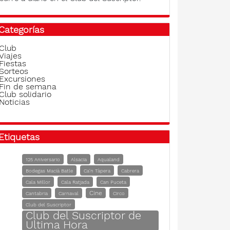
Categorías
Club
Viajes
Fiestas
Sorteos
Excursiones
Fin de semana
Club solidario
Noticias
Etiquetas
125 Aniversario
Alsacia
Aqualand
Bodegas Macià Batle
Ca'n Tàpera
Cabrera
Cala Millor
Cala Ratjada
Can Puceta
Cine
Cantabria
Carnaval
Circo
Club del Suscriptor
Club del Suscriptor de
Ultima Hora