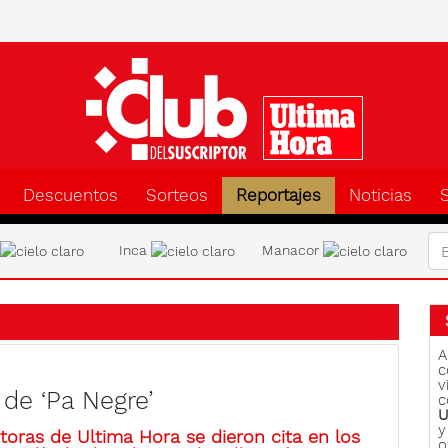
Clu
Descuentos
Sorteos
Reportajes
Noticias
a
Inca
Manacor
A
c
v
 de ‘Pa Negre’
c
U
y
oras de Ultima Hora se dieron cita en los
o