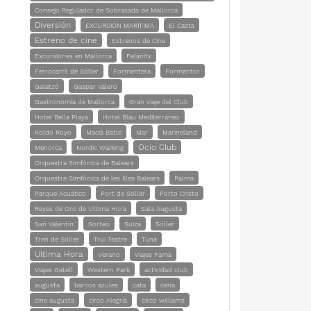
Consejo Regulador de Sobrasada de Mallorca
Diversión
EXCURSIÓN MARÍTIMA
El Casta
Estreno de cine
Estrenos de Cine
Excursiones en Mallorca
Felanitx
Ferrocarril de Sóller
Formentera
Formentor
Galatzó
Gaspar Valero
Gastronomía de Mallorca
Gran viaje del Club
Hotel Bella Playa
Hotel Blau Mediterráneo
Koldo Royo
Macià Batle
Mar
Marineland
Ocio Club
Menorca
Nordic Walking
Orquestra Simfònica de Balears
Orquestra Simfònica de les Illes Balears
Palma
Parque Acuático
Port de Sóller
Porto Cristo
Reyes de Oro de Ultima Hora
Sala Augusta
San Valentín
Sorteo
Suiza
Sóller
Tren de Sóller
Trui Teatre
Tuna
Ultima Hora
Verano
Viajes Fama
Viajes Gatell
Western Park
actividad club
augusta
barcos azules
cata
cena
cine augusta
circo Alegría
circo williams