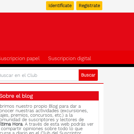
Identifícate
Registrate
b del suscriptor de Ulti
Suscripcion papel
Suscripcion digital
Sobre el blog
brimos nuestro propio Blog para dar a
onocer nuestras actividades (excursiones,
iajes, premios, concursos, etc.) a la
omunidad de suscriptores y lectores de
ltima Hora
. A través de esta web podrás ver
 compartir opiniones sobre todo lo que
curre a diario en el Club del Suscriptor.