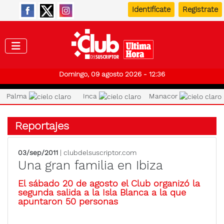
Identifícate
Registrate
Club de
Domingo, 09 agosto 2026 - 12:36
Palma
Inca
Manacor
Reportajes
03/sep/2011
| clubdelsuscriptor.com
Una gran familia en Ibiza
El sábado 20 de agosto el Club organizó la
segunda salida a la Isla Blanca a la que
apuntaron 50 personas