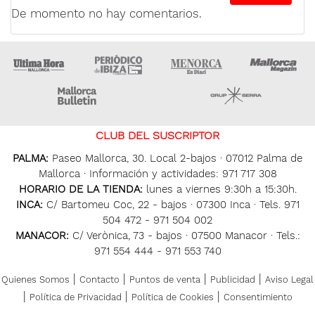
De momento no hay comentarios.
Ultima Hora
Ultima hora Ibiza
Menorca • Es Diari
M
Majorca Daily Bulletin
Grupo Ser
CLUB DEL SUSCRIPTOR
PALMA:
Paseo Mallorca, 30. Local 2-bajos · 07012 Palma de
Mallorca · Información y actividades: 971 717 308
HORARIO DE LA TIENDA:
lunes a viernes 9:30h a 15:30h.
INCA:
C/ Bartomeu Coc, 22 - bajos · 07300 Inca · Tels. 971
504 472 - 971 504 002
MANACOR:
C/ Verònica, 73 - bajos · 07500 Manacor · Tels.:
971 554 444 - 971 553 740
|
|
|
|
Quienes Somos
Contacto
Puntos de venta
Publicidad
Aviso Legal
|
|
|
Política de Privacidad
Política de Cookies
Consentimiento