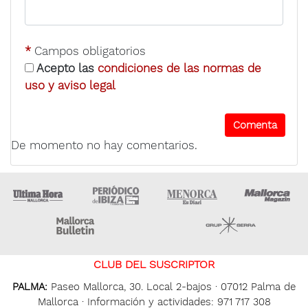
*
Campos obligatorios
Acepto las
condiciones de las normas de
uso y aviso legal
De momento no hay comentarios.
Ultima Hora
Ultima hora Ibiza
Menorca • Es Diari
M
Majorca Daily Bulletin
Grupo Ser
CLUB DEL SUSCRIPTOR
PALMA:
Paseo Mallorca, 30. Local 2-bajos · 07012 Palma de
Mallorca · Información y actividades: 971 717 308