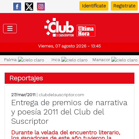
Identifícate
Registrate
Club de
Viernes, 07 agosto 2026 - 13:45
Palma
Inca
Manacor
Reportajes
27/mar/2011
| clubdelsuscriptor.com
Entrega de premios de narrativa
y poesía 2011 del Club del
Suscriptor
Durante la velada del encuentro literario,
los ganadores de este año tuvieron la