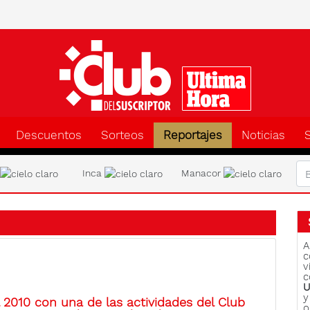
Clu
Descuentos
Sorteos
Reportajes
Noticias
a
Inca
Manacor
A
c
v
c
U
y
 2010 con una de las actividades del Club
o