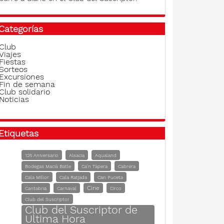
Categorías
Club
Viajes
Fiestas
Sorteos
Excursiones
Fin de semana
Club solidario
Noticias
Etiquetas
125 Aniversario
Alsacia
Aqualand
Bodegas Macià Batle
Ca'n Tàpera
Cabrera
Cala Millor
Cala Ratjada
Can Puceta
Cine
Cantabria
Carnaval
Circo
Club del Suscriptor
Club del Suscriptor de
Ultima Hora