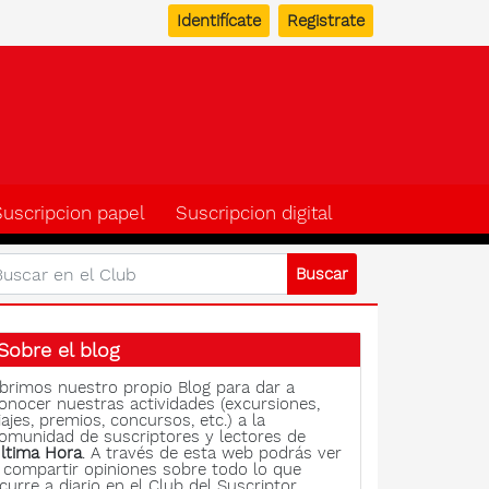
Identifícate
Registrate
b del suscriptor de Ulti
Suscripcion papel
Suscripcion digital
Sobre el blog
brimos nuestro propio Blog para dar a
onocer nuestras actividades (excursiones,
iajes, premios, concursos, etc.) a la
omunidad de suscriptores y lectores de
ltima Hora
. A través de esta web podrás ver
 compartir opiniones sobre todo lo que
curre a diario en el Club del Suscriptor.