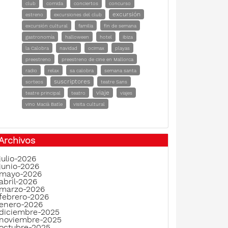
club
comida
conciertos
concurso
excursión
estreno
excursiones del club
excursión cultural
familia
fin de semana
gastronomía
halloween
hotel
ibiza
la Calobra
navidad
ocimax
playas
preestreno
preestreno de cine en Mallorca
radio
relax
sa calobra
semana santa
suscriptores
sorteos
teatre Sans
viaje
teatre principal
teatro
viajes
vino Macià Batle
visita cultural
Archivos
julio-2026
junio-2026
mayo-2026
abril-2026
marzo-2026
febrero-2026
enero-2026
diciembre-2025
noviembre-2025
octubre-2025