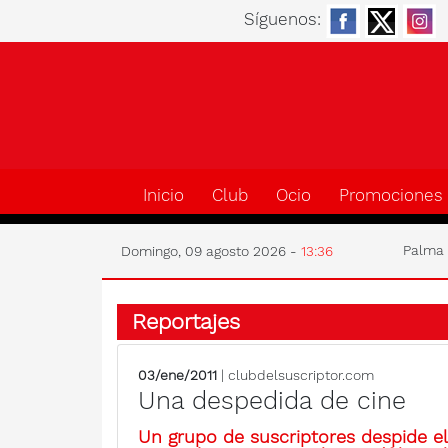
Síguenos:
Inicio
Club
Ocio
Promociones
Palm
Domingo, 09 agosto 2026 -
13:36
Reportajes
03/ene/2011
| clubdelsuscriptor.com
Una despedida de cine
Un grupo de suscriptores despide el