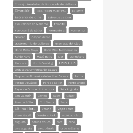
Consejo Regulador de Sobrasada de Mallorca
Diversión
EXCURSIÓN MARÍTIMA
El Casta
Estreno de cine
Estrenos de Cine
Excursiones en Mallorca
Felanitx
Ferrocarril de Sóller
Formentera
Formentor
Galatzó
Gaspar Valero
Gastronomía de Mallorca
Gran viaje del Club
Hotel Bella Playa
Hotel Blau Mediterráneo
Koldo Royo
Macià Batle
Mar
Marineland
Ocio Club
Menorca
Nordic Walking
Orquestra Simfònica de Balears
Orquestra Simfònica de les Illes Balears
Palma
Parque Acuático
Port de Sóller
Porto Cristo
Reyes de Oro de Ultima Hora
Sala Augusta
San Valentín
Sorteo
Suiza
Sóller
Tren de Sóller
Trui Teatre
Tuna
Ultima Hora
Verano
Viajes Fama
Viajes Gatell
Western Park
actividad club
augusta
barcos azules
cata
cena
cine augusta
circo Alegría
circo williams