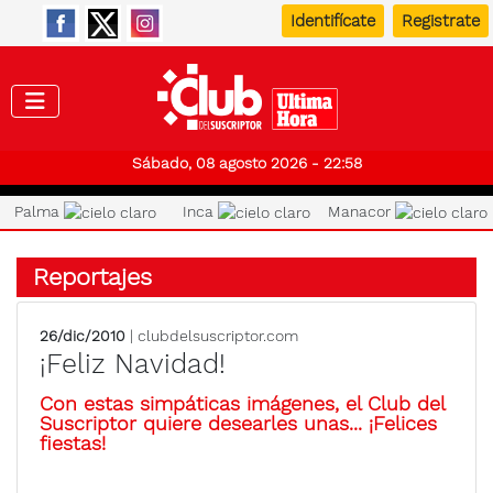
Identifícate
Registrate
Club de
Sábado, 08 agosto 2026 - 22:58
Palma
Inca
Manacor
Reportajes
26/dic/2010
| clubdelsuscriptor.com
¡Feliz Navidad!
Con estas simpáticas imágenes, el Club del
Suscriptor quiere desearles unas... ¡Felices
fiestas!