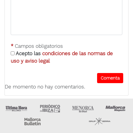
*
Campos obligatorios
Acepto las
condiciones de las normas de
uso y aviso legal
De momento no hay comentarios.
Ultima Hora
Ultima hora Ibiza
Menorca • Es Diari
M
Majorca Daily Bulletin
Grupo Ser