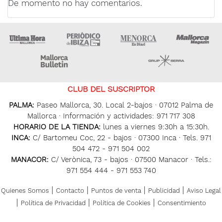
De momento no hay comentarios.
Ultima Hora
Ultima hora Ibiza
Menorca • Es Diari
M
Majorca Daily Bulletin
Grupo Ser
CLUB DEL SUSCRIPTOR
PALMA:
Paseo Mallorca, 30. Local 2-bajos · 07012 Palma de
Mallorca · Información y actividades: 971 717 308
HORARIO DE LA TIENDA:
lunes a viernes 9:30h a 15:30h.
INCA:
C/ Bartomeu Coc, 22 - bajos · 07300 Inca · Tels. 971
504 472 - 971 504 002
MANACOR:
C/ Verònica, 73 - bajos · 07500 Manacor · Tels.:
971 554 444 - 971 553 740
|
|
|
|
Quienes Somos
Contacto
Puntos de venta
Publicidad
Aviso Legal
|
|
|
Política de Privacidad
Política de Cookies
Consentimiento