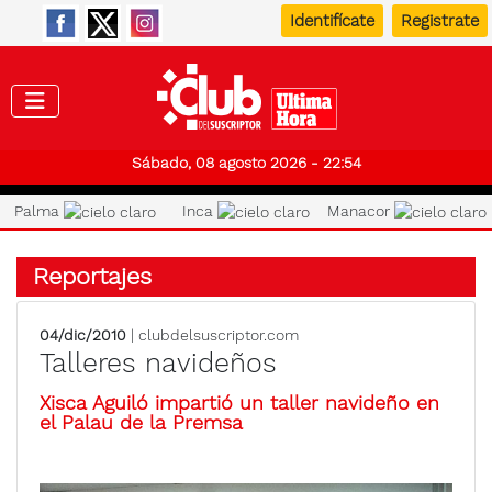
Identifícate
Registrate
Club de
Sábado, 08 agosto 2026 - 22:54
Palma
Inca
Manacor
Reportajes
04/dic/2010
| clubdelsuscriptor.com
Talleres navideños
Xisca Aguiló impartió un taller navideño en
el Palau de la Premsa