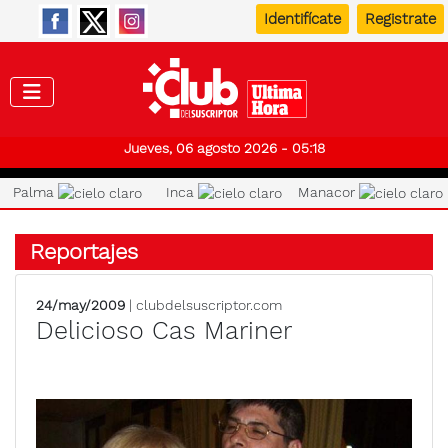
Identifícate
Registrate
Club de
Jueves, 06 agosto 2026 - 05:18
Palma
Inca
Manacor
Reportajes
24/may/2009
| clubdelsuscriptor.com
Delicioso Cas Mariner