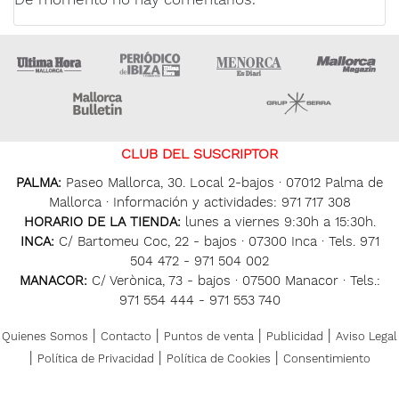
Ultima Hora
Ultima hora Ibiza
Menorca • Es Diari
M
Majorca Daily Bulletin
Grupo Ser
CLUB DEL SUSCRIPTOR
PALMA:
Paseo Mallorca, 30. Local 2-bajos · 07012 Palma de
Mallorca · Información y actividades: 971 717 308
HORARIO DE LA TIENDA:
lunes a viernes 9:30h a 15:30h.
INCA:
C/ Bartomeu Coc, 22 - bajos · 07300 Inca · Tels. 971
504 472 - 971 504 002
MANACOR:
C/ Verònica, 73 - bajos · 07500 Manacor · Tels.:
971 554 444 - 971 553 740
|
|
|
|
Quienes Somos
Contacto
Puntos de venta
Publicidad
Aviso Legal
|
|
|
Política de Privacidad
Política de Cookies
Consentimiento