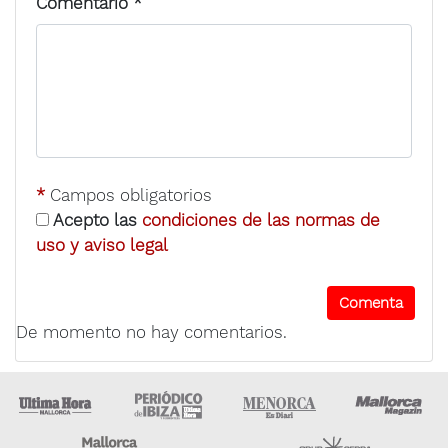
Comentario
*
*
Campos obligatorios
Acepto las
condiciones de las normas de
uso y aviso legal
De momento no hay comentarios.
Ultima Hora
Ultima hora Ibiza
Menorca • Es Diari
M
Majorca Daily Bulletin
Grupo Ser