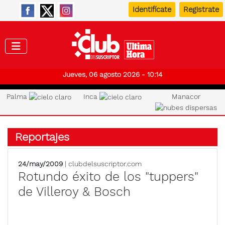
Identifícate
Registrate
Club de
Jueves, 06 agosto 2026 - 10:14
Palma
Inca
Manacor
Reportajes
24/may/2009
| clubdelsuscriptor.com
Rotundo éxito de los "tuppers"
de Villeroy & Bosch