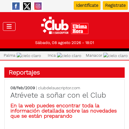
Identifícate
Registrate
Club de
Sábado, 08 agosto 2026 - 18:01
Palma
Inca
Manacor
Reportajes
08/feb/2009
| clubdelsuscriptor.com
Atrévete a soñar con el Club
En la web puedes encontrar toda la
información detallada sobre las novedades
que se están preparando