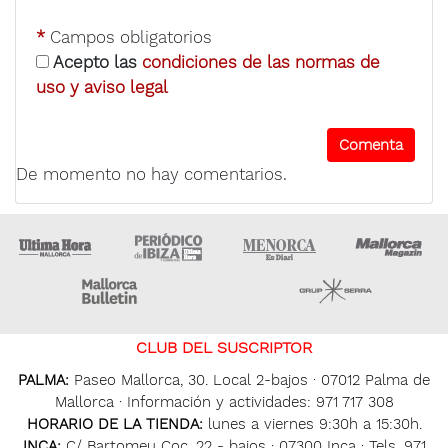
*
Campos obligatorios
Acepto las
condiciones de las normas de
uso y aviso legal
De momento no hay comentarios.
Ultima Hora
Ultima hora Ibiza
Menorca • Es Diari
M
Majorca Daily Bulletin
Grupo Ser
CLUB DEL SUSCRIPTOR
PALMA:
Paseo Mallorca, 30. Local 2-bajos · 07012 Palma de
Mallorca · Información y actividades: 971 717 308
HORARIO DE LA TIENDA:
lunes a viernes 9:30h a 15:30h.
INCA:
C/ Bartomeu Coc, 22 - bajos · 07300 Inca · Tels. 971