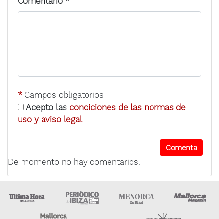
Comentario
*
*
Campos obligatorios
Acepto las
condiciones de las normas de
uso y aviso legal
De momento no hay comentarios.
Ultima Hora
Ultima hora Ibiza
Menorca • Es Diari
M
Majorca Daily Bulletin
Grupo Ser