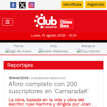
Identifícate
Registrate
Club de
Lunes, 10 agosto 2026 - 13:34
Palma
Inca
Manacor
Reportajes
18/ene/2009
| clubdelsuscriptor.com
Aforo completo con 200
suscriptores en 'CamaradaK'
La obra, basada en la vida y obra del
escritor ruso Karhms y dirigida por Joan