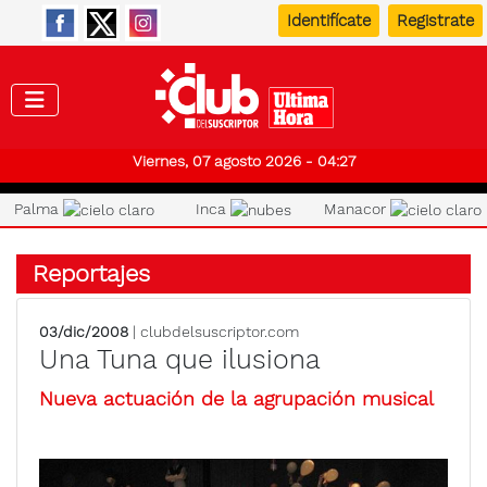
Identifícate
Registrate
Club de
Viernes, 07 agosto 2026 - 04:27
Palma
Inca
Manacor
Reportajes
03/dic/2008
| clubdelsuscriptor.com
Una Tuna que ilusiona
Nueva actuación de la agrupación musical