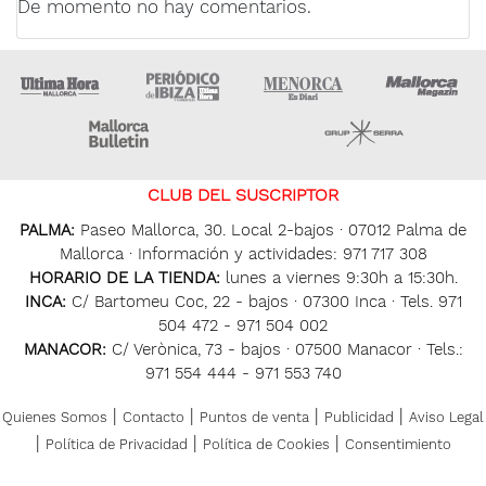
De momento no hay comentarios.
Ultima Hora
Ultima hora Ibiza
Menorca • Es Diari
M
Majorca Daily Bulletin
Grupo Ser
CLUB DEL SUSCRIPTOR
PALMA:
Paseo Mallorca, 30. Local 2-bajos · 07012 Palma de
Mallorca · Información y actividades: 971 717 308
HORARIO DE LA TIENDA:
lunes a viernes 9:30h a 15:30h.
INCA:
C/ Bartomeu Coc, 22 - bajos · 07300 Inca · Tels. 971
504 472 - 971 504 002
MANACOR:
C/ Verònica, 73 - bajos · 07500 Manacor · Tels.:
971 554 444 - 971 553 740
|
|
|
|
Quienes Somos
Contacto
Puntos de venta
Publicidad
Aviso Legal
|
|
|
Política de Privacidad
Política de Cookies
Consentimiento