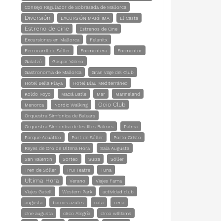
Consejo Regulador de Sobrasada de Mallorca
Diversión
EXCURSIÓN MARÍTIMA
El Casta
Estreno de cine
Estrenos de Cine
Excursiones en Mallorca
Felanitx
Ferrocarril de Sóller
Formentera
Formentor
Galatzó
Gaspar Valero
Gastronomía de Mallorca
Gran viaje del Club
Hotel Bella Playa
Hotel Blau Mediterráneo
Koldo Royo
Macià Batle
Mar
Marineland
Ocio Club
Menorca
Nordic Walking
Orquestra Simfònica de Balears
Orquestra Simfònica de les Illes Balears
Palma
Parque Acuático
Port de Sóller
Porto Cristo
Reyes de Oro de Ultima Hora
Sala Augusta
San Valentín
Sorteo
Suiza
Sóller
Tren de Sóller
Trui Teatre
Tuna
Ultima Hora
Verano
Viajes Fama
Viajes Gatell
Western Park
actividad club
augusta
barcos azules
cata
cena
cine augusta
circo Alegría
circo williams