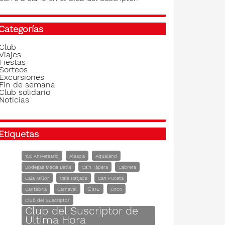
Categorías
Club
Viajes
Fiestas
Sorteos
Excursiones
Fin de semana
Club solidario
Noticias
Etiquetas
125 Aniversario
Alsacia
Aqualand
Bodegas Macià Batle
Ca'n Tàpera
Cabrera
Cala Millor
Cala Ratjada
Can Puceta
Cine
Cantabria
Carnaval
Circo
Club del Suscriptor
Club del Suscriptor de
Ultima Hora