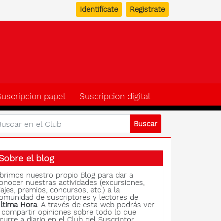
Identifícate
Registrate
b del suscriptor de Ulti
Suscripcion papel
Suscripcion digital
Sobre el blog
brimos nuestro propio Blog para dar a
onocer nuestras actividades (excursiones,
iajes, premios, concursos, etc.) a la
omunidad de suscriptores y lectores de
ltima Hora
. A través de esta web podrás ver
 compartir opiniones sobre todo lo que
curre a diario en el Club del Suscriptor.