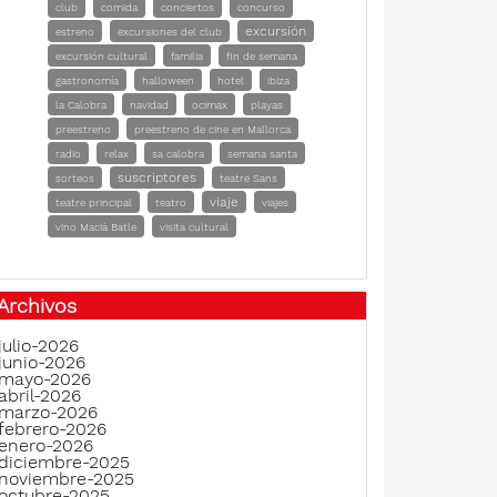
club
comida
conciertos
concurso
excursión
estreno
excursiones del club
excursión cultural
familia
fin de semana
gastronomía
halloween
hotel
ibiza
la Calobra
navidad
ocimax
playas
preestreno
preestreno de cine en Mallorca
radio
relax
sa calobra
semana santa
suscriptores
sorteos
teatre Sans
viaje
teatre principal
teatro
viajes
vino Macià Batle
visita cultural
Archivos
julio-2026
junio-2026
mayo-2026
abril-2026
marzo-2026
febrero-2026
enero-2026
diciembre-2025
noviembre-2025
octubre-2025