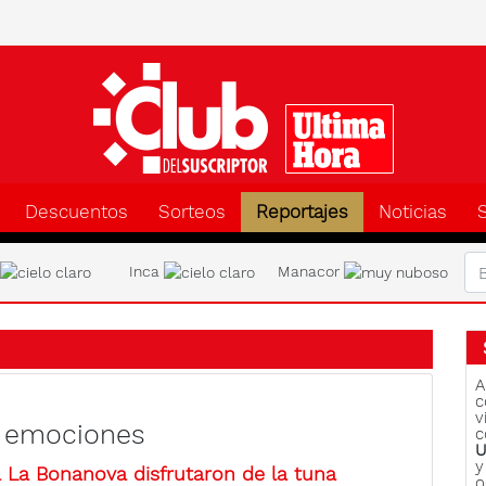
Clu
Descuentos
Sorteos
Reportajes
Noticias
a
Inca
Manacor
A
c
v
e emociones
c
U
y
a La Bonanova disfrutaron de la tuna
o