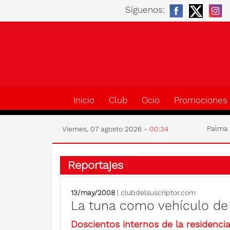
Síguenos:
Inicio
Club
Ocio
Promociones
Palm
Viernes, 07 agosto 2026 -
00:34
Reportajes
13/may/2008
| clubdelsuscriptor.com
La tuna como vehículo d
Doscientos internos de la residenci