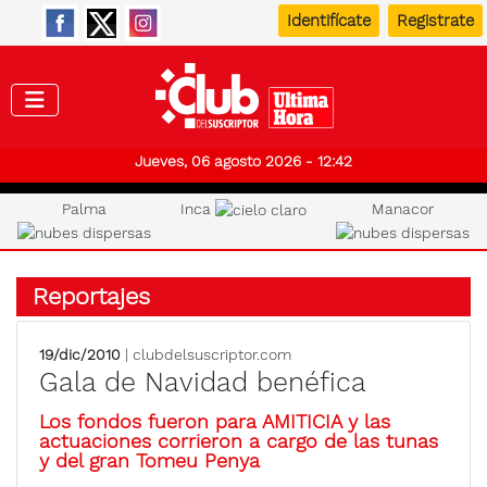
Identifícate
Registrate
Club de
Jueves, 06 agosto 2026 - 12:42
Palma
Inca
Manacor
Reportajes
19/dic/2010
| clubdelsuscriptor.com
Gala de Navidad benéfica
Los fondos fueron para AMITICIA y las
actuaciones corrieron a cargo de las tunas
y del gran Tomeu Penya