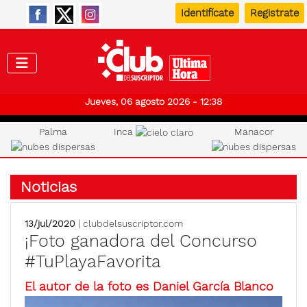
Identifícate
Registrate
Club de
Jueves, 06 agosto 2026 - 12:38
Palma
Inca
Manacor
Noticias
13/jul/2020
| clubdelsuscriptor.com
¡Foto ganadora del Concurso
#TuPlayaFavorita
El autor de la foto es Daniel García Blanco