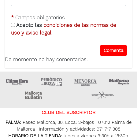
*
Campos obligatorios
Acepto las
condiciones de las normas de
uso y aviso legal
De momento no hay comentarios.
Ultima Hora
Ultima hora Ibiza
Menorca • Es Diari
M
Majorca Daily Bulletin
Grupo Ser
CLUB DEL SUSCRIPTOR
PALMA:
Paseo Mallorca, 30. Local 2-bajos · 07012 Palma de
Mallorca · Información y actividades: 971 717 308
HORARIO DE LA TIENDA:
lunes a viernes 9:30h a 15:30h.