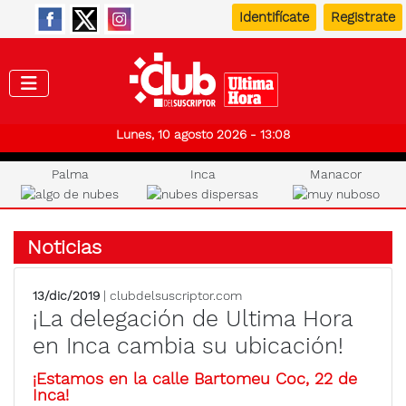
Identifícate
Registrate
Club de
Lunes, 10 agosto 2026 - 13:08
Palma
Inca
Manacor
Noticias
13/dic/2019
| clubdelsuscriptor.com
¡La delegación de Ultima Hora
en Inca cambia su ubicación!
¡Estamos en la calle Bartomeu Coc, 22 de
Inca!