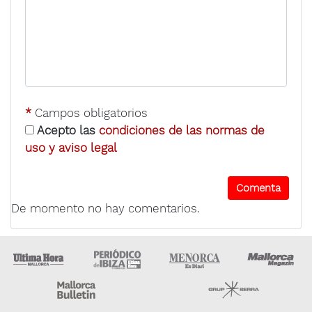
*
Campos obligatorios
Acepto las
condiciones de las normas de
uso y aviso legal
De momento no hay comentarios.
Ultima Hora
Ultima hora Ibiza
Menorca • Es Diari
M
Majorca Daily Bulletin
Grupo Ser