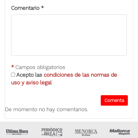
Comentario
*
*
Campos obligatorios
Acepto las
condiciones de las normas de
uso y aviso legal
De momento no hay comentarios.
Ultima Hora
Ultima hora Ibiza
Menorca • Es Diari
M