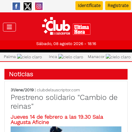
Identifícate
Registrate
Club de
Sábado, 08 agosto 2026 - 18:16
Palma
Inca
Manacor
Noticias
31/ene/2019
| clubdelsuscriptor.com
Prestreno solidario "Cambio de
reinas"
Jueves 14 de febrero a las 19.30 Sala
Augusta Aficine