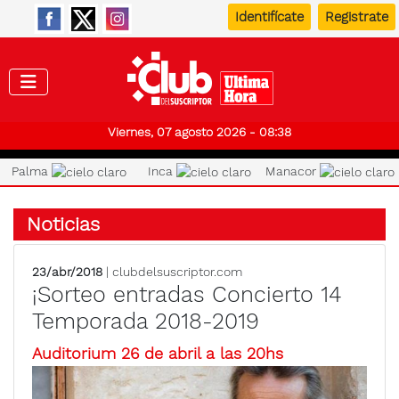
Identifícate
Registrate
Club de
Viernes, 07 agosto 2026 - 08:38
Palma
Inca
Manacor
Noticias
23/abr/2018
| clubdelsuscriptor.com
¡Sorteo entradas Concierto 14
Temporada 2018-2019
Auditorium 26 de abril a las 20hs