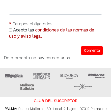
*
Campos obligatorios
Acepto las
condiciones de las normas de
uso y aviso legal
De momento no hay comentarios.
Ultima Hora
Ultima hora Ibiza
Menorca • Es Diari
M
Majorca Daily Bulletin
Grupo Ser
CLUB DEL SUSCRIPTOR
PALMA:
Paseo Mallorca, 30. Local 2-bajos · 07012 Palma de