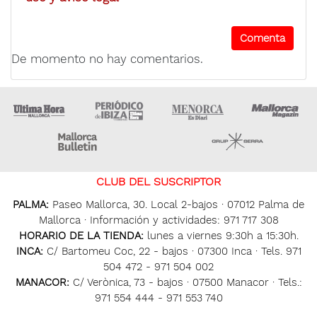
De momento no hay comentarios.
Ultima Hora
Ultima hora Ibiza
Menorca • Es Diari
M
Majorca Daily Bulletin
Grupo Ser
CLUB DEL SUSCRIPTOR
PALMA:
Paseo Mallorca, 30. Local 2-bajos · 07012 Palma de
Mallorca · Información y actividades: 971 717 308
HORARIO DE LA TIENDA:
lunes a viernes 9:30h a 15:30h.
INCA:
C/ Bartomeu Coc, 22 - bajos · 07300 Inca · Tels. 971
504 472 - 971 504 002
MANACOR:
C/ Verònica, 73 - bajos · 07500 Manacor · Tels.:
971 554 444 - 971 553 740