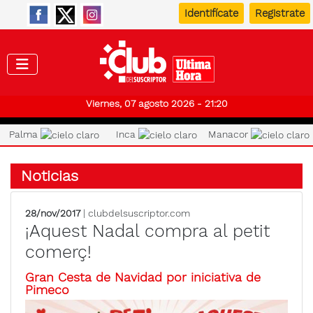
Identifícate
Registrate
Club de
Viernes, 07 agosto 2026 - 21:20
Palma
Inca
Manacor
Noticias
28/nov/2017
| clubdelsuscriptor.com
¡Aquest Nadal compra al petit
comerç!
Gran Cesta de Navidad por iniciativa de
Pimeco