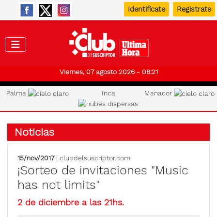
Identifícate
Registrate
Club de
Viernes, 07 agosto 2026 - 08:21
Palma
Inca
Manacor
Noticias
15/nov/2017
| clubdelsuscriptor.com
¡Sorteo de invitaciones "Music
has not limits"
2 de diciembre a las 21hs.