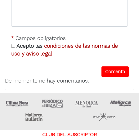
*
Campos obligatorios
Acepto las
condiciones de las normas de
uso y aviso legal
De momento no hay comentarios.
Ultima Hora
Ultima hora Ibiza
Menorca • Es Diari
M
Majorca Daily Bulletin
Grupo Ser
CLUB DEL SUSCRIPTOR