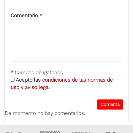
Comentario
*
*
Campos obligatorios
Acepto las
condiciones de las normas de
uso y aviso legal
De momento no hay comentarios.
Ultima Hora
Ultima hora Ibiza
Menorca • Es Diari
M