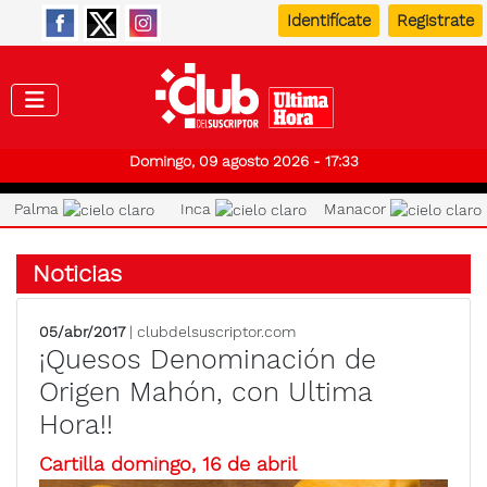
Identifícate
Registrate
Club de
Domingo, 09 agosto 2026 - 17:33
Palma
Inca
Manacor
Noticias
05/abr/2017
| clubdelsuscriptor.com
¡Quesos Denominación de
Origen Mahón, con Ultima
Hora!!
Cartilla domingo, 16 de abril