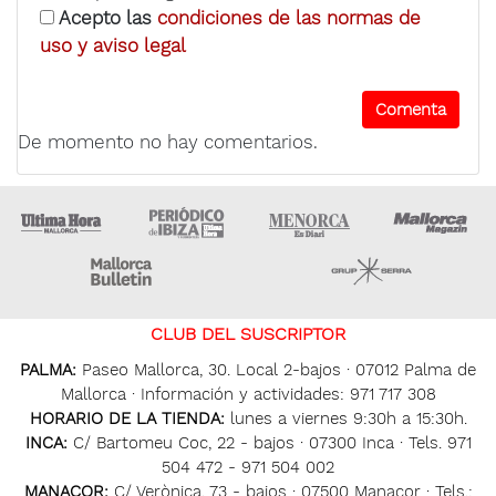
Acepto las
condiciones de las normas de
uso y aviso legal
De momento no hay comentarios.
Ultima Hora
Ultima hora Ibiza
Menorca • Es Diari
M
Majorca Daily Bulletin
Grupo Ser
CLUB DEL SUSCRIPTOR
PALMA:
Paseo Mallorca, 30. Local 2-bajos · 07012 Palma de
Mallorca · Información y actividades: 971 717 308
HORARIO DE LA TIENDA:
lunes a viernes 9:30h a 15:30h.
INCA:
C/ Bartomeu Coc, 22 - bajos · 07300 Inca · Tels. 971
504 472 - 971 504 002
MANACOR:
C/ Verònica, 73 - bajos · 07500 Manacor · Tels.: