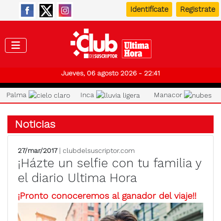
Identifícate
Registrate
Club de
Jueves, 06 agosto 2026 - 22:41
Palma
Inca
Manacor
Noticias
27/mar/2017
| clubdelsuscriptor.com
¡Házte un selfie con tu familia y
el diario Ultima Hora
¡Pronto conoceremos al ganador del viaje!!