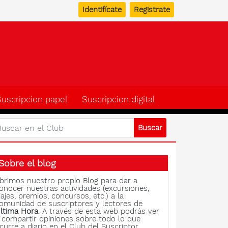
Identifícate
Registrate
b del suscriptor de Ulti
Suscripcion papel
Suscripcion digital
Sobre el blog
brimos nuestro propio Blog para dar a
onocer nuestras actividades (excursiones,
iajes, premios, concursos, etc.) a la
omunidad de suscriptores y lectores de
ltima Hora
. A través de esta web podrás ver
 compartir opiniones sobre todo lo que
curre a diario en el Club del Suscriptor.