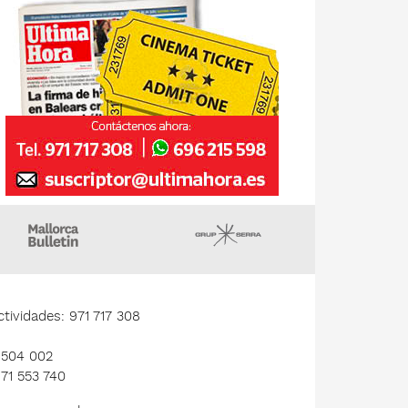
gazin
Majorca Daily Bulletin
Grupo Serra
tividades: 971 717 308
1 504 002
971 553 740