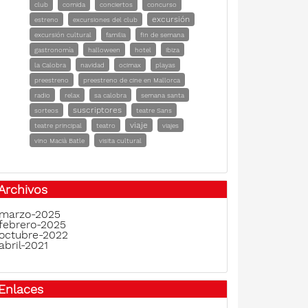
club
comida
conciertos
concurso
excursión
estreno
excursiones del club
excursión cultural
familia
fin de semana
gastronomía
halloween
hotel
ibiza
la Calobra
navidad
ocimax
playas
preestreno
preestreno de cine en Mallorca
radio
relax
sa calobra
semana santa
suscriptores
sorteos
teatre Sans
viaje
teatre principal
teatro
viajes
vino Macià Batle
visita cultural
Archivos
marzo-2025
febrero-2025
octubre-2022
abril-2021
Enlaces