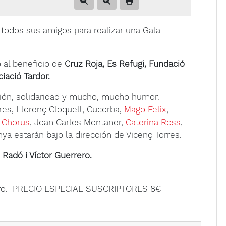
a todos sus amigos para realizar una Gala
 al beneficio de
Cruz Roja, Es Refugi, Fundació
iació Tardor.
sión, solidaridad y mucho, mucho humor.
res, Llorenç Cloquell, Cucorba,
Mago Felix
,
 Chorus
, Joan Carles Montaner,
Caterina Ross
,
a estarán bajo la dirección de Vicenç Torres.
Radó i Víctor Guerrero.
eatro. PRECIO ESPECIAL SUSCRIPTORES 8€