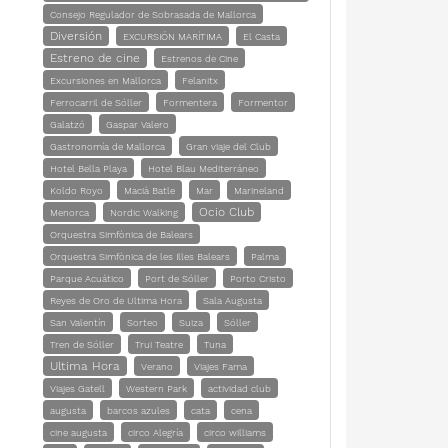
Consejo Regulador de Sobrasada de Mallorca
Diversión
EXCURSIÓN MARÍTIMA
El Casta
Estreno de cine
Estrenos de Cine
Excursiones en Mallorca
Felanitx
Ferrocarril de Sóller
Formentera
Formentor
Galatzó
Gaspar Valero
Gastronomía de Mallorca
Gran viaje del Club
Hotel Bella Playa
Hotel Blau Mediterráneo
Koldo Royo
Macià Batle
Mar
Marineland
Ocio Club
Menorca
Nordic Walking
Orquestra Simfònica de Balears
Orquestra Simfònica de les Illes Balears
Palma
Parque Acuático
Port de Sóller
Porto Cristo
Reyes de Oro de Ultima Hora
Sala Augusta
San Valentín
Sorteo
Suiza
Sóller
Tren de Sóller
Trui Teatre
Tuna
Ultima Hora
Verano
Viajes Fama
Viajes Gatell
Western Park
actividad club
augusta
barcos azules
cata
cena
cine augusta
circo Alegría
circo williams