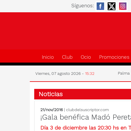
Síguenos:
Inicio
Club
Ocio
Promociones
Palm
Viernes, 07 agosto 2026 -
15:32
Noticias
21/nov/2016
| clubdelsuscriptor.com
¡Gala benéfica Madó Pereta
Día 3 de diciembre las 20:30 hs en T