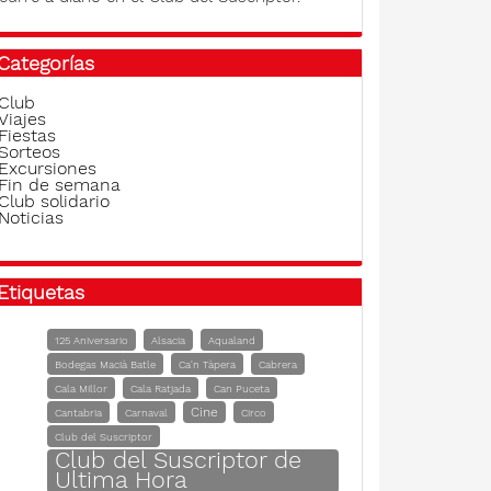
Categorías
Club
Viajes
Fiestas
Sorteos
Excursiones
Fin de semana
Club solidario
Noticias
Etiquetas
125 Aniversario
Alsacia
Aqualand
Bodegas Macià Batle
Ca'n Tàpera
Cabrera
Cala Millor
Cala Ratjada
Can Puceta
Cine
Cantabria
Carnaval
Circo
Club del Suscriptor
Club del Suscriptor de
Ultima Hora