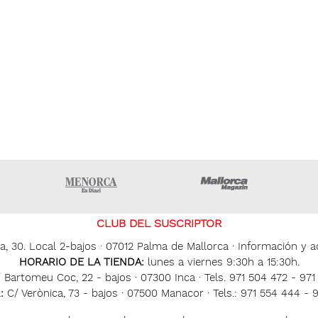
ltima hora Ibiza
Menorca • Es Diari
Mallorca Ma
CLUB DEL SUSCRIPTOR
, 30. Local 2-bajos · 07012 Palma de Mallorca · Información y ac
HORARIO DE LA TIENDA:
lunes a viernes 9:30h a 15:30h.
 Bartomeu Coc, 22 - bajos · 07300 Inca · Tels. 971 504 472 - 97
:
C/ Verònica, 73 - bajos · 07500 Manacor · Tels.: 971 554 444 - 