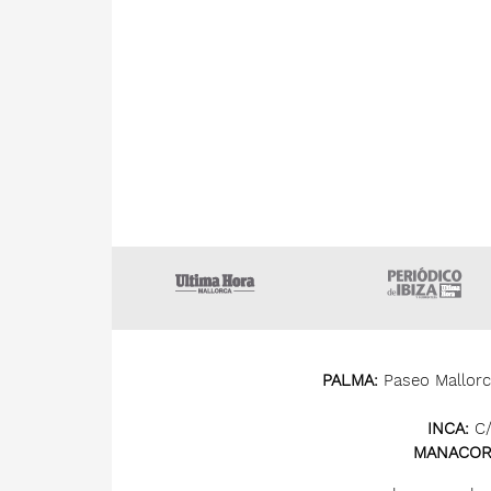
Ultima Hora
U
PALMA:
Paseo Mallorca
INCA:
C/
MANACOR