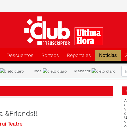
Clu
Descuentos
Sorteos
Reportajes
Noticias
a
Inca
Manacor
A
c
v
 &Friends!!!
c
U
y
rui Teatre
o