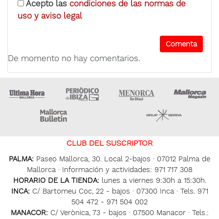
Acepto las
condiciones de las normas de
uso y aviso legal
De momento no hay comentarios.
Ultima Hora
Ultima hora Ibiza
Menorca • Es Diari
M
Majorca Daily Bulletin
Grupo Ser
CLUB DEL SUSCRIPTOR
PALMA:
Paseo Mallorca, 30. Local 2-bajos · 07012 Palma de
Mallorca · Información y actividades: 971 717 308
HORARIO DE LA TIENDA:
lunes a viernes 9:30h a 15:30h.
INCA:
C/ Bartomeu Coc, 22 - bajos · 07300 Inca · Tels. 971
504 472 - 971 504 002
MANACOR:
C/ Verònica, 73 - bajos · 07500 Manacor · Tels.: