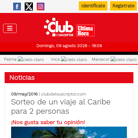
Identifícate
Registrate
Club de
Domingo, 09 agosto 2026 - 18:08
Palma
Inca
Manacor
Noticias
09/may/2016
| clubdelsuscriptor.com
Sorteo de un viaje al Caribe
para 2 personas
¡Nos gusta saber tu opinión!