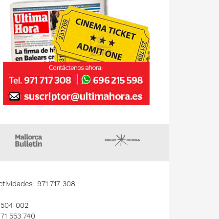
gazin
Majorca Daily Bulletin
Grupo Serra
tividades: 971 717 308
1 504 002
971 553 740