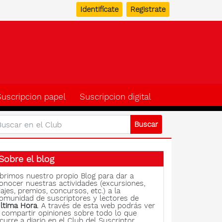
Identifícate
Registrate
b del suscriptor de Ulti
Suscripcion papel
Suscripcion digital
Sobre el blog
brimos nuestro propio Blog para dar a
onocer nuestras actividades (excursiones,
iajes, premios, concursos, etc.) a la
omunidad de suscriptores y lectores de
ltima Hora
. A través de esta web podrás ver
 compartir opiniones sobre todo lo que
curre a diario en el Club del Suscriptor.