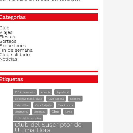
Categorías
Club
Viajes
Fiestas
Sorteos
Excursiones
Fin de semana
Club solidario
Noticias
Etiquetas
125 Aniversario
Alsacia
Aqualand
Bodegas Macià Batle
Ca'n Tàpera
Cabrera
Cala Millor
Cala Ratjada
Can Puceta
Cine
Cantabria
Carnaval
Circo
Club del Suscriptor
Club del Suscriptor de
Ultima Hora