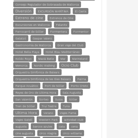
Consejo Regulador de Sobrasada de Mallorca
Diversión
EXCURSIÓN MARÍTIMA
El Casta
Estreno de cine
Estrenos de Cine
Excursiones en Mallorca
Felanitx
Ferrocarril de Sóller
Formentera
Formentor
Galatzó
Gaspar Valero
Gastronomía de Mallorca
Gran viaje del Club
Hotel Bella Playa
Hotel Blau Mediterráneo
Koldo Royo
Macià Batle
Mar
Marineland
Ocio Club
Menorca
Nordic Walking
Orquestra Simfònica de Balears
Orquestra Simfònica de les Illes Balears
Palma
Parque Acuático
Port de Sóller
Porto Cristo
Reyes de Oro de Ultima Hora
Sala Augusta
San Valentín
Sorteo
Suiza
Sóller
Tren de Sóller
Trui Teatre
Tuna
Ultima Hora
Verano
Viajes Fama
Viajes Gatell
Western Park
actividad club
augusta
barcos azules
cata
cena
cine augusta
circo Alegría
circo williams