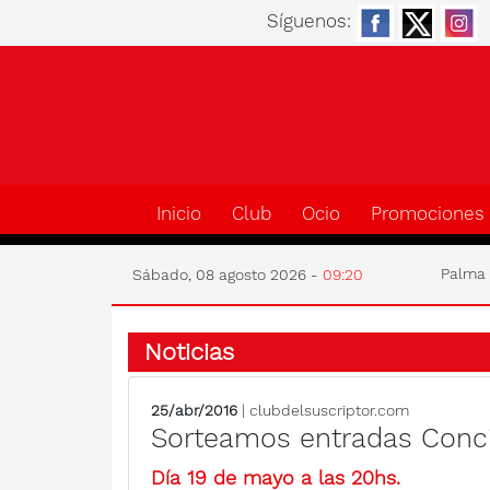
Síguenos:
Inicio
Club
Ocio
Promociones
Palm
Sábado, 08 agosto 2026 -
09:20
Noticias
25/abr/2016
| clubdelsuscriptor.com
Sorteamos entradas Conci
Día 19 de mayo a las 20hs.