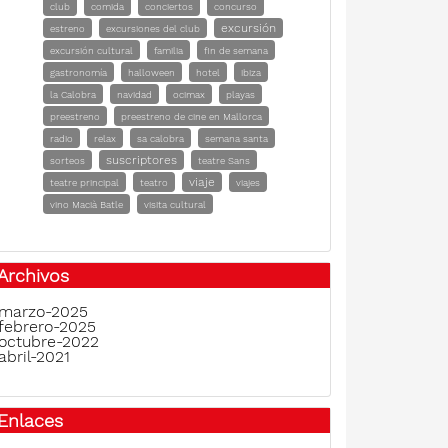
club
comida
conciertos
concurso
excursión
estreno
excursiones del club
excursión cultural
familia
fin de semana
gastronomía
halloween
hotel
ibiza
la Calobra
navidad
ocimax
playas
preestreno
preestreno de cine en Mallorca
radio
relax
sa calobra
semana santa
suscriptores
sorteos
teatre Sans
viaje
teatre principal
teatro
viajes
vino Macià Batle
visita cultural
Archivos
marzo-2025
febrero-2025
octubre-2022
abril-2021
Enlaces