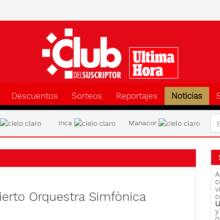
Clu
Descuentos
Sorteos
Reportajes
Noticias
a
Inca
Manacor
A
c
v
erto Orquestra Simfònica
c
U
y
o