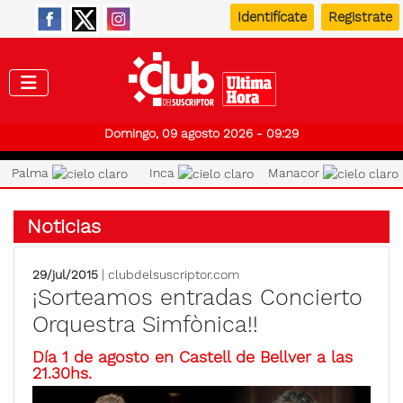
Identifícate
Registrate
Club de
Domingo, 09 agosto 2026 - 09:29
Palma
Inca
Manacor
Noticias
29/jul/2015
| clubdelsuscriptor.com
¡Sorteamos entradas Concierto
Orquestra Simfònica!!
Día 1 de agosto en Castell de Bellver a las
21.30hs.