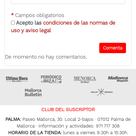
*
Campos obligatorios
Acepto las
condiciones de las normas de
uso y aviso legal
De momento no hay comentarios.
Ultima Hora
Ultima hora Ibiza
Menorca • Es Diari
M
Majorca Daily Bulletin
Grupo Ser
CLUB DEL SUSCRIPTOR
PALMA:
Paseo Mallorca, 30. Local 2-bajos · 07012 Palma de
Mallorca · Información y actividades: 971 717 308
HORARIO DE LA TIENDA:
lunes a viernes 9:30h a 15:30h.