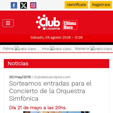
Identifícate
Registrate
Club de
Sábado, 08 agosto 2026 - 13:26
Palma
Inca
Manacor
Noticias
20/may/2015
| clubdelsuscriptor.com
Sorteamos entradas para el
Concierto de la Orquestra
Simfònica
Día 21 de mayo a las 20hs.