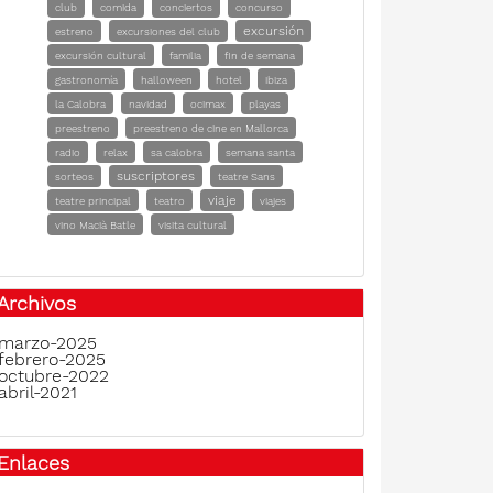
club
comida
conciertos
concurso
excursión
estreno
excursiones del club
excursión cultural
familia
fin de semana
gastronomía
halloween
hotel
ibiza
la Calobra
navidad
ocimax
playas
preestreno
preestreno de cine en Mallorca
radio
relax
sa calobra
semana santa
suscriptores
sorteos
teatre Sans
viaje
teatre principal
teatro
viajes
vino Macià Batle
visita cultural
Archivos
marzo-2025
febrero-2025
octubre-2022
abril-2021
Enlaces