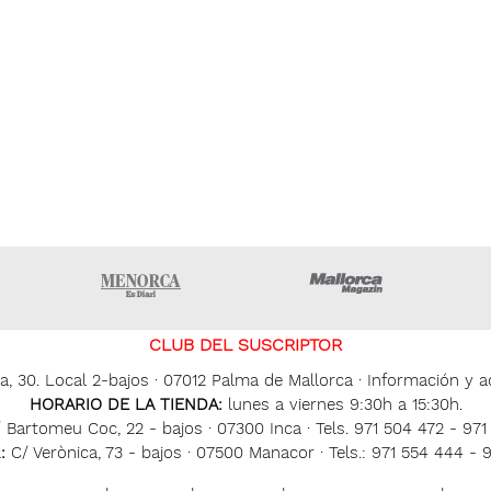
ltima hora Ibiza
Menorca • Es Diari
Mallorca Ma
CLUB DEL SUSCRIPTOR
, 30. Local 2-bajos · 07012 Palma de Mallorca · Información y ac
HORARIO DE LA TIENDA:
lunes a viernes 9:30h a 15:30h.
 Bartomeu Coc, 22 - bajos · 07300 Inca · Tels. 971 504 472 - 97
:
C/ Verònica, 73 - bajos · 07500 Manacor · Tels.: 971 554 444 - 