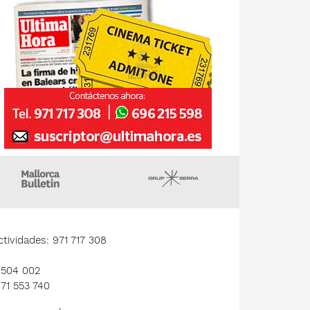
gazin
Majorca Daily Bulletin
Grupo Serra
tividades: 971 717 308
1 504 002
971 553 740