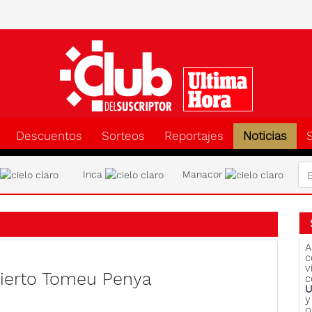
Clu
Descuentos
Sorteos
Reportajes
Noticias
a
Inca
Manacor
A
c
v
ierto Tomeu Penya
c
U
y
o