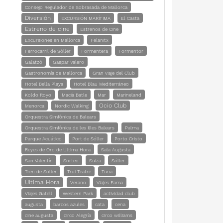
Consejo Regulador de Sobrasada de Mallorca
Diversión
EXCURSIÓN MARÍTIMA
El Casta
Estreno de cine
Estrenos de Cine
Excursiones en Mallorca
Felanitx
Ferrocarril de Sóller
Formentera
Formentor
Galatzó
Gaspar Valero
Gastronomía de Mallorca
Gran viaje del Club
Hotel Bella Playa
Hotel Blau Mediterráneo
Koldo Royo
Macià Batle
Mar
Marineland
Ocio Club
Menorca
Nordic Walking
Orquestra Simfònica de Balears
Orquestra Simfònica de les Illes Balears
Palma
Parque Acuático
Port de Sóller
Porto Cristo
Reyes de Oro de Ultima Hora
Sala Augusta
San Valentín
Sorteo
Suiza
Sóller
Tren de Sóller
Trui Teatre
Tuna
Ultima Hora
Verano
Viajes Fama
Viajes Gatell
Western Park
actividad club
augusta
barcos azules
cata
cena
cine augusta
circo Alegría
circo williams