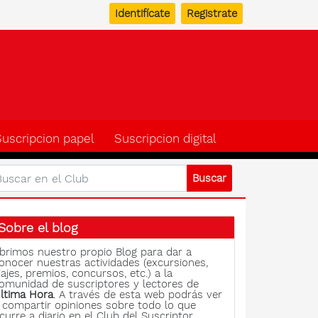
Identifícate
Registrate
b del suscriptor de Ulti
Suscripcion papel
Suscripcion digital
Sobre el blog
brimos nuestro propio Blog para dar a
onocer nuestras actividades (excursiones,
iajes, premios, concursos, etc.) a la
omunidad de suscriptores y lectores de
ltima Hora
. A través de esta web podrás ver
 compartir opiniones sobre todo lo que
curre a diario en el Club del Suscriptor.