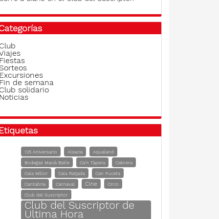
Categorías
Club
Viajes
Fiestas
Sorteos
Excursiones
Fin de semana
Club solidario
Noticias
Etiquetas
125 Aniversario
Alsacia
Aqualand
Bodegas Macià Batle
Ca'n Tàpera
Cabrera
Cala Millor
Cala Ratjada
Can Puceta
Cine
Cantabria
Carnaval
Circo
Club del Suscriptor
Club del Suscriptor de
Ultima Hora