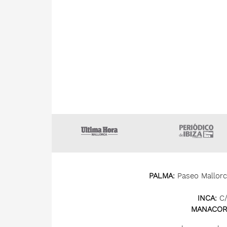
Ultima Hora
U
PALMA:
Paseo Mallorca
INCA:
C/
MANACOR