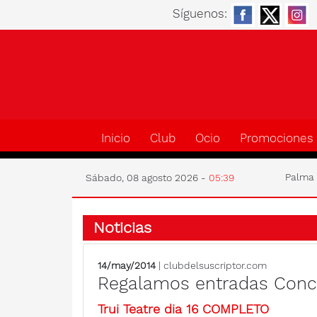
Síguenos:
Inicio
Club
Ocio
Promociones
Palm
Sábado, 08 agosto 2026 -
05:39
Noticias
14/may/2014
| clubdelsuscriptor.com
Regalamos entradas Conc
Trui Teatre dia 16 COMPLETO