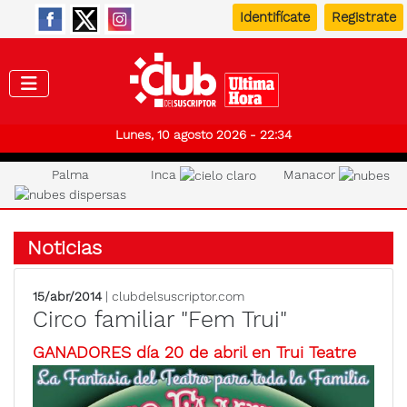
Identifícate
Registrate
Club de
Lunes, 10 agosto 2026 - 22:34
Palma
Inca
Manacor
Noticias
15/abr/2014
| clubdelsuscriptor.com
Circo familiar "Fem Trui"
GANADORES día 20 de abril en Trui Teatre