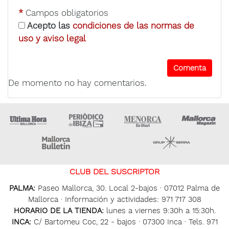
*
Campos obligatorios
Acepto las
condiciones de las normas de
uso y aviso legal
De momento no hay comentarios.
Ultima Hora
Ultima hora Ibiza
Menorca • Es Diari
M
Majorca Daily Bulletin
Grupo Ser
CLUB DEL SUSCRIPTOR
PALMA:
Paseo Mallorca, 30. Local 2-bajos · 07012 Palma de
Mallorca · Información y actividades: 971 717 308
HORARIO DE LA TIENDA:
lunes a viernes 9:30h a 15:30h.
INCA:
C/ Bartomeu Coc, 22 - bajos · 07300 Inca · Tels. 971