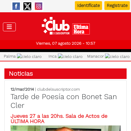
Identifícate
Registrate
Club de
Viernes, 07 agosto 2026 - 10:57
Palma
Inca
Manacor
Noticias
12/mar/2014
| clubdelsuscriptor.com
Tarde de Poesía con Bonet San
Cler
Jueves 27 a las 20hs. Sala de Actos de
ÚLTIMA HORA