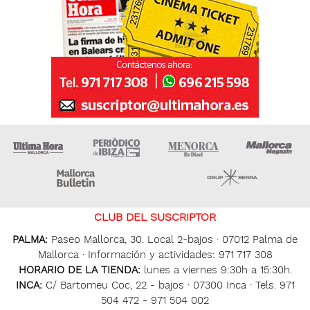
Ultima Hora
Ultima hora Ibiza
Menorca • Es Diari
M
Majorca Daily Bulletin
Grupo Ser
CLUB DEL SUSCRIPTOR
PALMA:
Paseo Mallorca, 30. Local 2-bajos · 07012 Palma de
Mallorca · Información y actividades: 971 717 308
HORARIO DE LA TIENDA:
lunes a viernes 9:30h a 15:30h.
INCA:
C/ Bartomeu Coc, 22 - bajos · 07300 Inca · Tels. 971
504 472 - 971 504 002