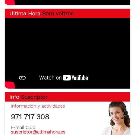
Ultima Hora
Som voltros
Info
Suscriptor
Información y actividades
971 717 308
E-mail Club:
suscriptor@ultimahora.es