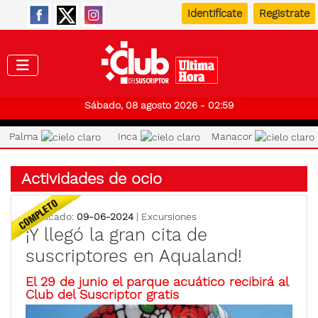
Identifícate
Registrate
Club de
Sábado, 08 agosto 2026 - 02:59
Palma
Inca
Manacor
Actividades de ocio
Publicado:
09-06-2024
| Excursiones
¡Y llegó la gran cita de
suscriptores en Aqualand!
El 29 de junio el parque acuático recibirá al
Club del Suscriptor gratis