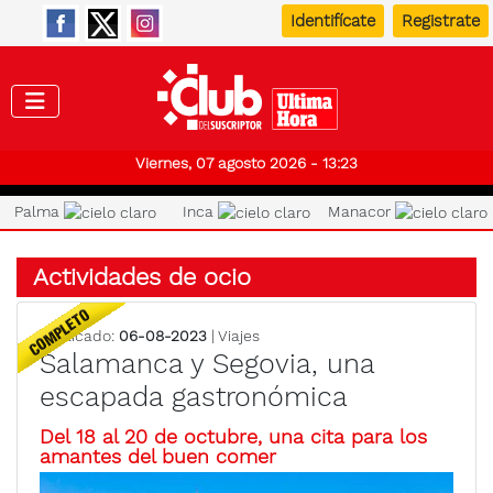
Identifícate
Registrate
Club de
Viernes, 07 agosto 2026 - 13:23
Palma
Inca
Manacor
Actividades de ocio
Publicado:
06-08-2023
| Viajes
Salamanca y Segovia, una
escapada gastronómica
Del 18 al 20 de octubre, una cita para los
amantes del buen comer