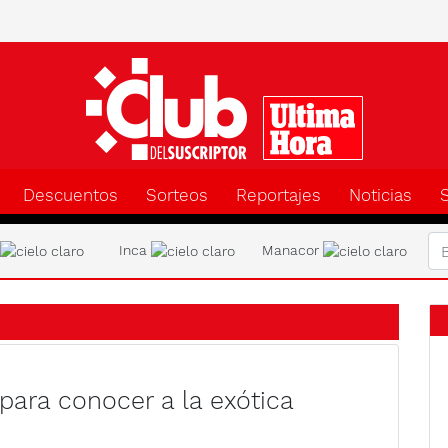
Clu
Descuentos
Sorteos
Reportajes
Noticias
a
Inca
Manacor
para conocer a la exótica