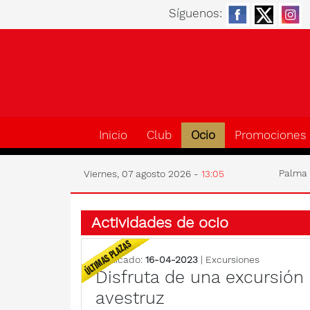
Síguenos:
Inicio
Club
Ocio
Promociones
Palm
Viernes, 07 agosto 2026 -
13:05
Actividades de ocio
Publicado:
16-04-2023
| Excursiones
Disfruta de una excursión 
avestruz