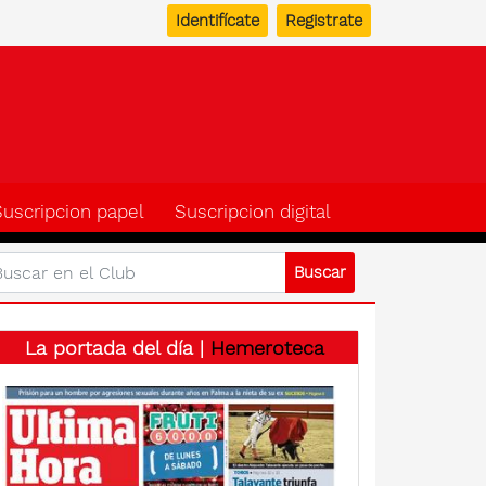
Identifícate
Registrate
b del suscriptor de Ulti
Suscripcion papel
Suscripcion digital
La portada del día |
Hemeroteca