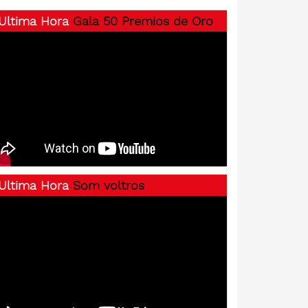
Ultima Hora
Gala 50 Premios de Oro
Ultima Hora
Som voltros