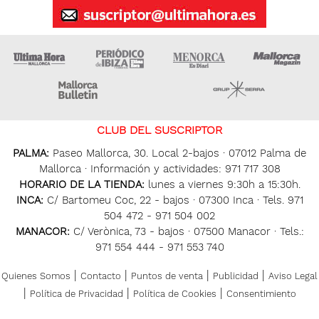
Ultima Hora
Ultima hora Ibiza
Menorca • Es Diari
M
Majorca Daily Bulletin
Grupo Ser
CLUB DEL SUSCRIPTOR
PALMA:
Paseo Mallorca, 30. Local 2-bajos · 07012 Palma de
Mallorca · Información y actividades: 971 717 308
HORARIO DE LA TIENDA:
lunes a viernes 9:30h a 15:30h.
INCA:
C/ Bartomeu Coc, 22 - bajos · 07300 Inca · Tels. 971
504 472 - 971 504 002
MANACOR:
C/ Verònica, 73 - bajos · 07500 Manacor · Tels.:
971 554 444 - 971 553 740
|
|
|
|
Quienes Somos
Contacto
Puntos de venta
Publicidad
Aviso Legal
|
|
|
Política de Privacidad
Política de Cookies
Consentimiento