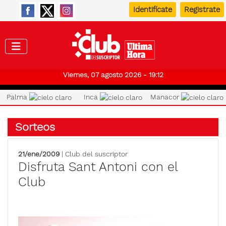
Identifícate
Registrate
Club de
Viernes, 07 agosto 2026 - 19:12
Palma
Inca
Manacor
Sorteos
21/ene/2009
| Club del suscriptor
Disfruta Sant Antoni con el
Club