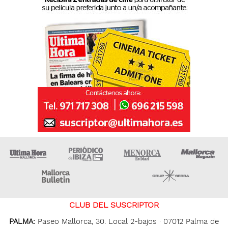
Ultima Hora
Ultima hora Ibiza
Menorca • Es Diari
M
Majorca Daily Bulletin
Grupo Ser
CLUB DEL SUSCRIPTOR
PALMA:
Paseo Mallorca, 30. Local 2-bajos · 07012 Palma de