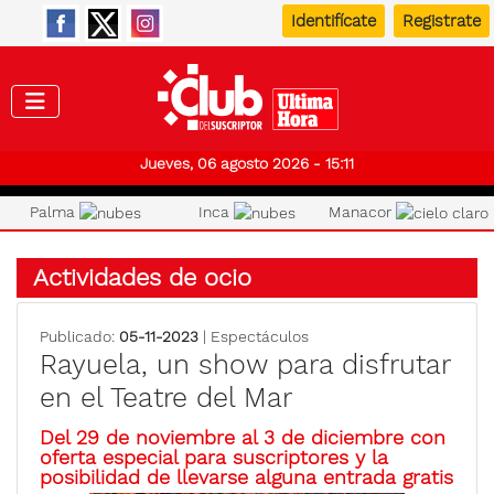
Identifícate
Registrate
Club de
Jueves, 06 agosto 2026 - 15:11
Palma
Inca
Manacor
Actividades de ocio
Publicado:
05-11-2023
| Espectáculos
Rayuela, un show para disfrutar
en el Teatre del Mar
Del 29 de noviembre al 3 de diciembre con
oferta especial para suscriptores y la
posibilidad de llevarse alguna entrada gratis