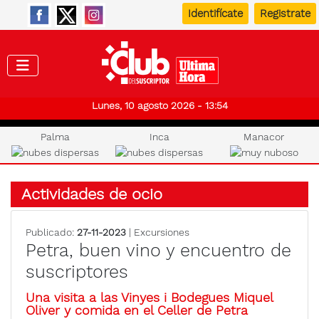
Identifícate
Registrate
Club de
Lunes, 10 agosto 2026 - 13:54
Palma
Inca
Manacor
Actividades de ocio
Publicado:
27-11-2023
| Excursiones
Petra, buen vino y encuentro de
suscriptores
Una visita a las Vinyes i Bodegues Miquel
Oliver y comida en el Celler de Petra