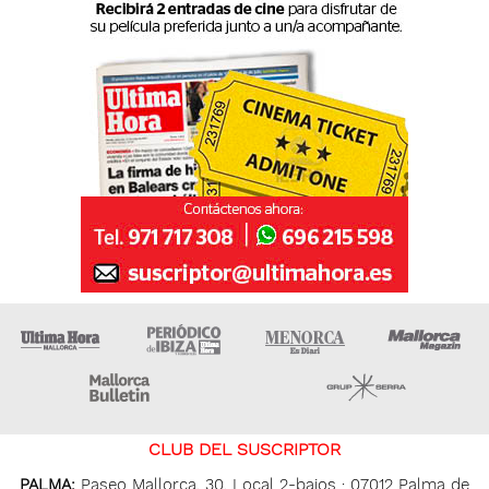
Ultima Hora
Ultima hora Ibiza
Menorca • Es Diari
M
Majorca Daily Bulletin
Grupo Ser
CLUB DEL SUSCRIPTOR
PALMA:
Paseo Mallorca, 30. Local 2-bajos · 07012 Palma de